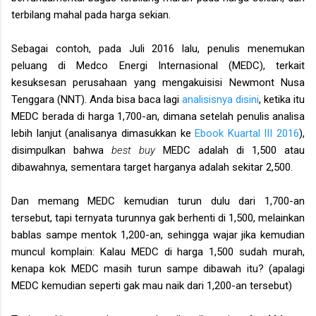
terbilang mahal pada harga sekian.
Sebagai contoh, pada Juli 2016 lalu, penulis menemukan
peluang di Medco Energi Internasional (MEDC), terkait
kesuksesan perusahaan yang mengakuisisi Newmont Nusa
Tenggara (NNT). Anda bisa baca lagi
analisisnya disini
, ketika itu
MEDC berada di harga 1,700-an, dimana setelah penulis analisa
lebih lanjut (analisanya dimasukkan ke
Ebook Kuartal III 2016
),
disimpulkan bahwa
best buy
MEDC adalah di 1,500 atau
dibawahnya, sementara target harganya adalah sekitar 2,500.
Dan memang MEDC kemudian turun dulu dari 1,700-an
tersebut, tapi ternyata turunnya gak berhenti di 1,500, melainkan
bablas sampe mentok 1,200-an, sehingga wajar jika kemudian
muncul komplain: K
al
au
MEDC di harga 1,500 sudah murah,
kenapa
kok
MEDC
masih turun sampe dibawah itu
?
(apalagi
MEDC kemudian seperti gak mau naik dari 1,200-an tersebut)