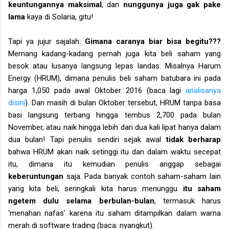
keuntungannya maksimal
, dan
nunggunya juga gak pake
lama
kaya di Solaria, gitu!
Tapi ya jujur sajalah:
Gimana caranya biar bisa begitu???
Memang kadang-kadang pernah juga kita beli saham yang
besok atau lusanya langsung lepas landas. Misalnya Harum
Energy (HRUM), dimana penulis beli saham batubara ini pada
harga 1,050 pada awal Oktober 2016 (baca lagi
analisanya
disini
). Dan masih di bulan Oktober tersebut, HRUM tanpa basa
basi langsung terbang hingga tembus 2,700 pada bulan
November, atau naik hingga lebih dari dua kali lipat hanya dalam
dua bulan! Tapi penulis sendiri sejak awal
tidak berharap
bahwa HRUM akan naik setinggi itu dan dalam waktu secepat
itu, dimana itu kemudian penulis anggap sebagai
keberuntungan
saja. Pada banyak contoh saham-saham lain
yang kita beli, seringkali kita harus menunggu
itu saham
ngetem dulu selama berbulan-bulan
, termasuk harus
‘menahan nafas’ karena itu saham ditampilkan dalam warna
merah di software trading (baca: nyangkut).