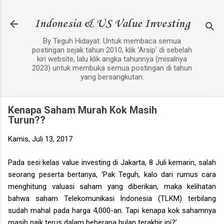
Langsung ke konten utama
Indonesia & US Value Investing
By Teguh Hidayat. Untuk membaca semua
postingan sejak tahun 2010, klik 'Arsip' di sebelah
kiri website, lalu klik angka tahunnya (misalnya
2023) untuk membuka semua postingan di tahun
yang bersangkutan.
Kenapa Saham Murah Kok Masih
Turun??
Kamis, Juli 13, 2017
Pada sesi kelas value investing di Jakarta, 8 Juli kemarin, salah
seorang peserta bertanya, ‘Pak Teguh, kalo dari rumus cara
menghitung valuasi saham yang diberikan, maka kelihatan
bahwa saham Telekomunikasi Indonesia (TLKM) terbilang
sudah mahal pada harga 4,000-an. Tapi kenapa kok sahamnya
masih naik terus dalam beberapa bulan terakhir ini?’