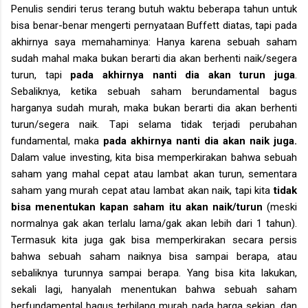
Penulis sendiri terus terang butuh waktu beberapa tahun untuk
bisa benar-benar mengerti pernyataan Buffett diatas, tapi pada
akhirnya saya memahaminya: H
anya karena sebuah saham
sudah mahal maka bukan berarti dia akan berhenti naik/segera
turun, tapi
pada akhirnya nanti dia akan turun juga
.
Sebaliknya, ketika sebuah saham
berundamental bagus
harganya
sudah murah, maka bukan berarti dia akan berhenti
turun/segera naik
. T
api
selama tidak terjadi perubahan
fundamental, maka
pada akhirnya nanti dia akan naik juga.
Dalam value investing, kita bisa memperkirakan bahwa sebuah
saham yang mahal cepat atau lambat akan turun, sementara
saham yang murah cepat atau lambat akan naik, tapi kita
tidak
bisa menentukan kapan saham itu akan naik/turun
(meski
normalnya gak akan terlalu lama/gak akan lebih dari 1 tahun).
Termasuk kita juga gak bisa memperkirakan
secara persis
bahwa
sebuah saham
naik
nya bisa
samp
ai
berapa, atau
sebaliknya turun
nya
samp
ai
berapa
. Yang bisa kita lakukan,
sekali lagi, hanyalah menentukan bahwa sebuah saham
berfundamental bagus terbilang murah pada harga sekian, dan