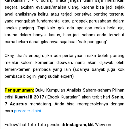
katakanlah 3 - 6 bulan), maka jangan diam saja melainkan
segera lakukan evaluasi/analisa ulang, karena bisa jadi sejak
awal analisisnya keliru, atau terjadi peristiwa penting tertentu
yang mengubah fundamental atau prospek perusahaan dalam
jangka panjang. Tapi kalo gak ada apa-apa maka hold aja,
karena dalam banyak kasus, bisa jadi saham anda tersebut
cuma belum dapat gilirannya saja buat ‘naik panggung’.
Okay, that’s enough, jika ada pertanyaan maka boleh posting
melalui kolom komentar dibawah, nanti akan dijawab oleh
temen-temen pembaca yang lain (soalnya banyak juga kok
pembaca blog ini yang sudah expert).
Pengumuman:
Buku Kumpulan Analisis Saham-saham Pilihan
edisi
Kuartal II 2017
('Ebook Kuartalan') akan terbit hari
Senin,
7 Agustus
mendatang. Anda bisa memperolehnya dengan
cara
preorder disini
.
Follow/lihat foto-foto penulis di
Instagram
, klik 'View on