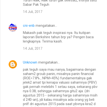
Turun Naik, Naik turun gak selesai2, intinya satu
Sabar Pak Teguh
14 Juli, 2017
cni-enb
mengatakan…
Makasih pak teguh inspirasi nya. Itu kutipan
laporan Berkshire tahun brp ya? Pengen baca
lengkapnya. Terima kasih.
14 Juli, 2017
Unknown
mengatakan…
pak teguh saya mau nanya, bagaimana dengan
saham2 groub panin, misalnya panin financial
(ROE=7.8% , NPM=45%) fundamentalnya gak
jelek2 amat tpi kenapa valuasi sahamnya (PBV)
gak pernah melebihi 1 setau saya, sekarang pbv
nya 0.38, sehingga sahamnya gitu2 aja. (dri
agustus 2015 - sekarang harga sahamnya msih
d 240-an), jdi kalau misalnya ada orang yg beli
pnlf dri agustus 2015 pada saat pbvnya kira2 d