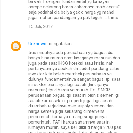
bawah 1 dengan fundamental yg lumayan
sampe sekarang harga sahamnya msih segitu2
saja padahal dia beliya gak d harga yg mahal
juga. mohon pandangannya pak teguh .... trims
15 Juli, 2017
Unknown
mengatakan…
trus misalnya ada perusahaan yg bagus, dia
hanya bisa murah saat kinerjanya menurun dan
juga pada saat IHSG koreksi atau krisis. nah
pertanyaannya apakah dri sudut pandang value
investor kita boleh membeli perusahaan yg
dulunya fundamentalnya sangat bagus, tpi saat
ini sektor bisnisnya lagi susah (kinerjanya
menurun) tpi d harga yg murah. Ex : SMGR,
perusahaan bagus, tpi saat ini bisnis semen lgi
susah karna sektor properti juga lagi susah
ditambah terjadinya over supply semen, dan
harga semen juga sekarang diintervensi
pemerintah karna ya emang smgr punya
pemerintah, TAPI harga sahamnya saat ini
lumayan murah, saya beli dikit d harga 8700 pas
mei kemarin karna sedikit takut dengan sektor