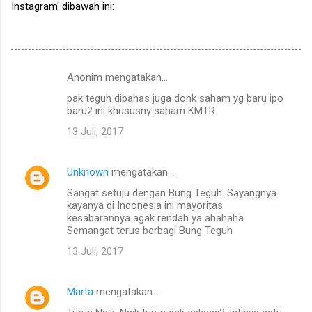
Instagram' dibawah ini:
Anonim mengatakan…
K
pak teguh dibahas juga donk saham yg baru ipo
o
baru2 ini khususny saham KMTR
m
13 Juli, 2017
e
n
Unknown
mengatakan…
t
Sangat setuju dengan Bung Teguh. Sayangnya
a
kayanya di Indonesia ini mayoritas
kesabarannya agak rendah ya ahahaha.
r
Semangat terus berbagi Bung Teguh
13 Juli, 2017
Marta
mengatakan…