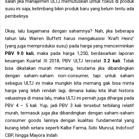
salah jika manajemen ULTJ memutuskan untuk fokus di produk
susu ini saja, ketimbang bikin produk baru yang belum tentu ada
pembelinya.
Okay, lalu bagaimana dengan sahamnya? Nah, jika beberapa
tahun lalu Warren Buffett harus mengakuisisi ‘Kraft Heinz’
(yang juga memproduksi susu) pada harga yang mencerminkan
PBV 9.0 kali
, maka pada harga 1,250, berdasarkan laporan
keuangan Kuartal III 2018, PBV ULTJ tercatat
3.2 kali
. Tidak
bisa dikatakan murah memang, terutama jika dibandingkan
dengan saham-saham non-consumer, tapi untuk saham
sebagus ULTJ ini maka mungkin kita memang gak bisa minta
harga yang lebih rendah lagi, dimana kalau kita lihat historis
valuasinya di masa lalu, maka ULTJ ini pernah juga dihargai pada
PBV 4 – 5 kali. Yup, jadi PBV 3 kali tersebut terbilang relatif
murah, termasuk juga jika dibandingkan dengan saham-saham
consumer goods lainnya dengan kualitas fundamental yang
kurang lebih setara seperti Kalbe Farma, Sido Muncul, Indofoof
CBP, hingga Mayora Indah.