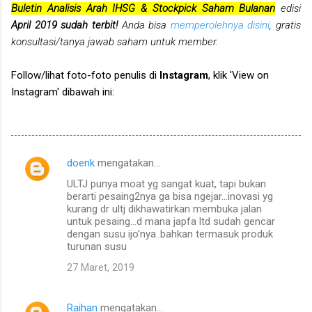
Buletin Analisis Arah IHSG & Stockpick Saham Bulanan
edisi
April 2019 sudah terbit!
Anda bisa
memperolehnya disini
, gratis
konsultasi/tanya jawab saham untuk member.
Follow/lihat foto-foto penulis di
Instagram
, klik 'View on
Instagram' dibawah ini:
doenk
mengatakan…
K
ULTJ punya moat yg sangat kuat, tapi bukan
o
berarti pesaing2nya ga bisa ngejar...inovasi yg
m
kurang dr ultj dikhawatirkan membuka jalan
untuk pesaing...d mana japfa ltd sudah gencar
e
dengan susu ijo'nya..bahkan termasuk produk
turunan susu
n
t
27 Maret, 2019
a
r
Raihan
mengatakan…