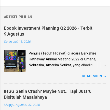
ARTIKEL PILIHAN
Ebook Investment Planning Q2 2026 - Terbit
9 Agustus
Senin, Juli 13, 2026
Penulis (Teguh Hidayat) di acara Berkshire
Hathaway Annual Meeting 2022 di Omaha,
Nebraska, Amerika Serikat, yang dihadiri
langsung oleh investor legendaris Warren
READ MORE »
Buffett dan mitranya Alm. Charlie Munger. Dear
investor, seperti biasa setiap kuartal alias tiga
bulan sekali, penulis membuat Ebook
IHSG Senin Crash? Maybe Not.. Tapi Justru
Investment Planning (EIP, dengan format PDF)
Disitulah Masalahnya
yang berisi kumpulan analisis fundamental
Minggu, Agustus 31, 2025
saham-saham pilihan di Bursa Efek Indonesia