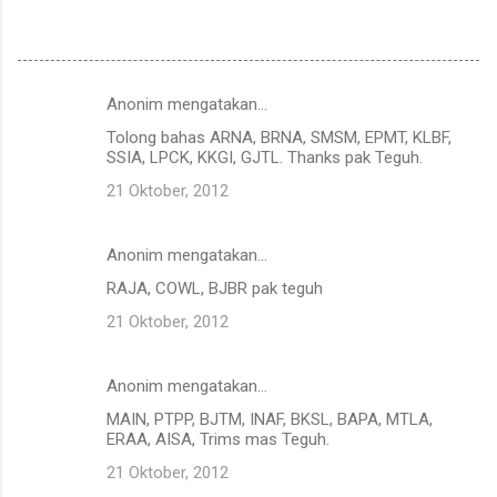
Anonim mengatakan…
K
Tolong bahas ARNA, BRNA, SMSM, EPMT, KLBF,
o
SSIA, LPCK, KKGI, GJTL. Thanks pak Teguh.
m
21 Oktober, 2012
e
n
Anonim mengatakan…
t
RAJA, COWL, BJBR pak teguh
a
21 Oktober, 2012
r
Anonim mengatakan…
MAIN, PTPP, BJTM, INAF, BKSL, BAPA, MTLA,
ERAA, AISA, Trims mas Teguh.
21 Oktober, 2012