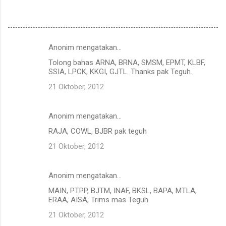
Anonim mengatakan…
K
Tolong bahas ARNA, BRNA, SMSM, EPMT, KLBF,
o
SSIA, LPCK, KKGI, GJTL. Thanks pak Teguh.
m
21 Oktober, 2012
e
n
Anonim mengatakan…
t
RAJA, COWL, BJBR pak teguh
a
21 Oktober, 2012
r
Anonim mengatakan…
MAIN, PTPP, BJTM, INAF, BKSL, BAPA, MTLA,
ERAA, AISA, Trims mas Teguh.
21 Oktober, 2012