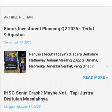
ARTIKEL PILIHAN
Ebook Investment Planning Q2 2026 - Terbit
9 Agustus
Senin, Juli 13, 2026
Penulis (Teguh Hidayat) di acara Berkshire
Hathaway Annual Meeting 2022 di Omaha,
Nebraska, Amerika Serikat, yang dihadiri
langsung oleh investor legendaris Warren
READ MORE »
Buffett dan mitranya Alm. Charlie Munger. Dear
investor, seperti biasa setiap kuartal alias tiga
bulan sekali, penulis membuat Ebook
IHSG Senin Crash? Maybe Not.. Tapi Justru
Investment Planning (EIP, dengan format PDF)
Disitulah Masalahnya
yang berisi kumpulan analisis fundamental
Minggu, Agustus 31, 2025
saham-saham pilihan di Bursa Efek Indonesia