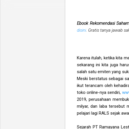
Ebook Rekomendasi Saha
disini
. Gratis tanya jawab s
Karena itulah, ketika kita
sekarang ini kita juga ha
salah satu emiten yang su
Meski berstatus sebagai s
ikut terancam oleh kehadi
toko online-nya sendiri,
www
2019, perusahaan membuku
milyar, dan laba tersebu
pelajari lagi RALS sejak awal
Sejarah PT Ramayana Lesta