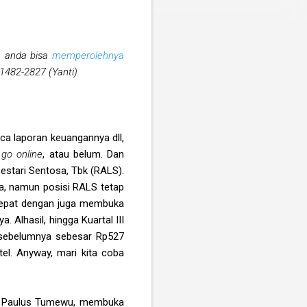
an anda bisa
memperolehnya
1482-2827 (Yanti).
ca laporan keuangannya dll,
i
go online
, atau belum. Dan
stari Sentosa, Tbk (RALS).
ia, namun posisi RALS tetap
 cepat dengan juga membuka
ya. Alhasil, hingga Kuartal III
 sebelumnya sebesar Rp527
tel. Anyway, mari kita coba
an, Paulus Tumewu, membuka