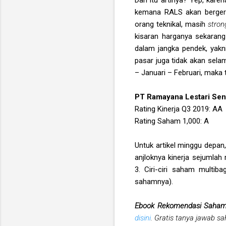
kemana RALS akan bergera
orang teknikal, masih
stro
kisaran harganya sekarang
dalam jangka pendek, yakni
pasar juga tidak akan sela
– Januari – Februari, maka 
PT Ramayana Lestari Sen
Rating Kinerja Q3 2019: AA
Rating Saham 1,000: A
Untuk artikel minggu depan,
anjloknya kinerja sejumla
3. Ciri-ciri saham multib
sahamnya).
Ebook Rekomendasi Saha
disini
. Gratis tanya jawab s