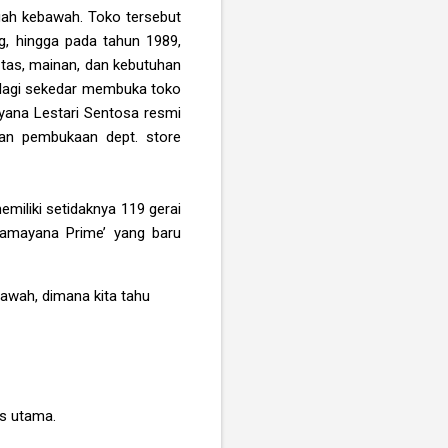
gah kebawah. Toko tersebut
, hingga pada tahun 1989,
 tas, mainan, dan kebutuhan
k lagi sekedar membuka toko
yana Lestari Sentosa resmi
gan pembukaan dept. store
miliki setidaknya 119 gerai
Ramayana Prime’ yang baru
awah, dimana kita tahu
is utama.