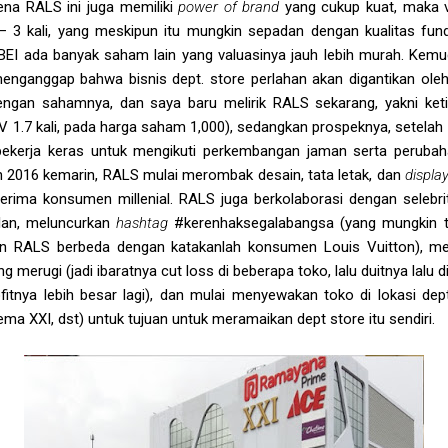
na RALS ini juga memiliki
power of brand
yang cukup kuat, maka va
 3 kali, yang meskipun itu mungkin sepadan dengan kualitas f
i BEI ada banyak saham lain yang valuasinya jauh lebih murah. Kem
 menganggap bahwa bisnis dept. store perlahan akan digantikan ole
k dengan sahamnya, dan saya baru melirik RALS sekarang, yakni keti
 1.7 kali, pada harga saham 1,000), sedangkan prospeknya, setelah kit
ekerja keras untuk mengikuti perkembangan jaman serta perubaha
n 2016 kemarin, RALS mulai merombak desain, tata letak, dan
displa
 diterima konsumen millenial. RALS juga berkolaborasi dengan selebr
klan, meluncurkan
hashtag
#kerenhaksegalabangsa (yang mungkin t
n RALS berbeda dengan katakanlah konsumen Louis Vuitton), mel
 merugi (jadi ibaratnya cut loss di beberapa toko, lalu duitnya lal
fitnya lebih besar lagi), dan mulai menyewakan toko di lokasi dep
nema XXI, dst) untuk tujuan untuk meramaikan dept store itu sendiri.