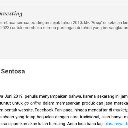
Langsung ke konten utama
nvesting
mbaca semua postingan sejak tahun 2010, klik 'Arsip' di sebelah kiri w
 2023) untuk membuka semua postingan di tahun yang bersangkutan
 Sentosa
nya Juni 2019, penulis menyampaikan bahwa, karena sekarang ini jam
ituntut untuk
go online
dalam memasarkan produk dan jasa mereka
dalam bentuk website, Facebook Fan-page, hingga mendaftar di
market
ahaan yang tetap berjualan dengan cara tradisional, alias hanya 
isa dipastikan akan kalah bersaing. Anda bisa baca lagi
ulasannya di