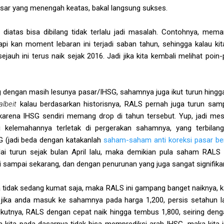
ar yang menengah keatas, bakal langsung sukses.
iatas bisa dibilang tidak terlalu jadi masalah. Contohnya, mema
pi kan moment lebaran ini terjadi saban tahun, sehingga kalau kit
jauh ini terus naik sejak 2016. Jadi jika kita kembali melihat poin
g dengan masih lesunya pasar/IHSG, sahamnya juga ikut turun hingga
albeit
kalau berdasarkan historisnya, RALS pernah juga turun samp
u karena IHSG sendiri memang drop di tahun tersebut. Yup, jadi mes
api kelemahannya terletak di pergerakan sahamnya, yang terbil
G (jadi beda dengan katakanlah
saham-saham anti koreksi pasar beri
ai turun sejak bulan April lalu, maka demikian pula saham RALS m
i sampai sekarang, dan dengan penurunan yang juga sangat signifikan 
nya tidak sedang kumat saja, maka RALS ini gampang banget naiknya, 
ika anda masuk ke sahamnya pada harga 1,200, persis setahun l
ikutnya, RALS dengan cepat naik hingga tembus 1,800, seiring denga
na kita pada dasarnya tidak bisa memprediksi arah IHSG, maka kita 