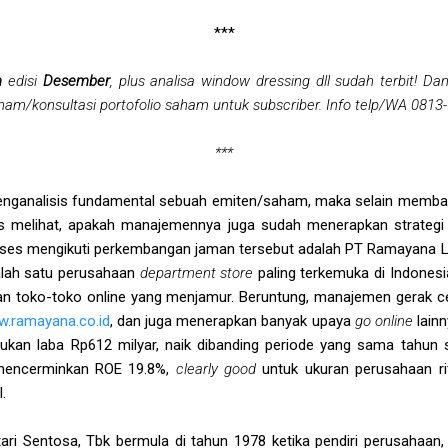
***
m
edisi
Desember
, plus analisa window dressing dll sudah terbit! D
aham/konsultasi portofolio saham untuk subscriber. Info telp/WA 0813-
***
 menganalisis fundamental sebuah emiten/saham, maka selain memba
rus melihat, apakah manajemennya juga sudah menerapkan strateg
kses mengikuti perkembangan jaman tersebut adalah PT Ramayana Le
alah satu perusahaan
department store
paling terkemuka di Indones
ran toko-toko online yang menjamur. Beruntung, manajemen gerak
.ramayana.co.id
, dan juga menerapkan banyak upaya
go online
lainn
kan laba Rp612 milyar, naik dibanding periode yang sama tahun
t mencerminkan ROE 19.8%,
clearly good
untuk ukuran perusahaan ri
.
ri Sentosa, Tbk bermula di tahun 1978 ketika pendiri perusaha