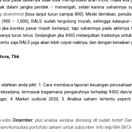
k dalam jangka pendek – menengah, selain karena sahamnya sa
ng downtrend
(bisa lanjut turun sampai 800).
Meski demikian, penuli
 (900 – 1,000), RALS sudah tergolong murah, sehingga kalaupun di
 jika koreksi pasar masih berlanjut, tapi sahamnya pada akhirnya t
manya turun terus. Sedangkan jika IHSG melanjutkan tradisinya untu
tentu saja RALS juga akan lebih cepat naiknya, dan dengan kenaikan y
tosa, Tbk
 silahkan anda pilih: 1. Cara membaca laporan keuangan perusahaan 
h reksadana, termasuk bagaimana pengaruhnya terhadap IHSG dan/
agger, 4. Market outlook 2020, 5. Analisa saham tertentu seper
m
edisi
Desember
, plus analisa window dressing dll sudah terbit! D
aham/konsultasi portofolio saham untuk subscriber. Info telp/WA 0813-