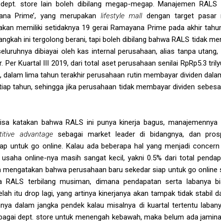
dept. store lain boleh dibilang megap-megap. Manajemen RALS 
na Prime’, yang merupakan
lifestyle mall
dengan target pasar
kan memiliki setidaknya 19 gerai Ramayana Prime pada akhir tahun
langkah ini tergolong berani, tapi boleh dibilang bahwa RALS tidak men
luruhnya dibiayai oleh kas internal perusahaan, alias tanpa utang, 
Per Kuartal III 2019, dari total aset perusahaan senilai RpRp5.3 trily
 dalam lima tahun terakhir perusahaan rutin membayar dividen dalam 
tiap tahun, sehingga jika perusahaan tidak membayar dividen sebesa
 bisa katakan bahwa RALS ini punya kinerja bagus, manajemennya
titive advantage
sebagai market leader di bidangnya, dan pro
p untuk go online. Kalau ada beberapa hal yang menjadi concern a
 usaha online-nya masih sangat kecil, yakni 0.5% dari total penda
sa mengatakan bahwa perusahaan baru sekedar siap untuk go online s
rja RALS terbilang musiman, dimana pendapatan serta labanya bi
lah itu drop lagi, yang artinya kinerjanya akan tampak tidak stabil dar
a dalam jangka pendek kalau misalnya di kuartal tertentu labanya
ebagai dept. store untuk menengah kebawah, maka belum ada jamin