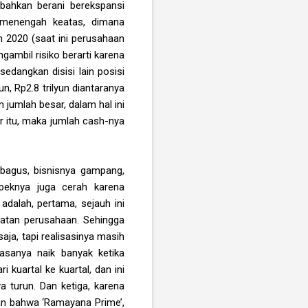
bahkan berani berekspansi
 menengah keatas, dimana
 2020 (saat ini perusahaan
gambil risiko berarti karena
sedangkan disisi lain posisi
un, Rp2.8 trilyun diantaranya
jumlah besar, dalam hal ini
r itu, maka jumlah cash-nya
 bagus, bisnisnya gampang,
speknya juga cerah karena
dalah, pertama, sejauh ini
patan perusahaan. Sehingga
aja, tapi realisasinya masih
asanya naik banyak ketika
i kuartal ke kuartal, dan ini
 turun. Dan ketiga, karena
an bahwa ‘Ramayana Prime’,