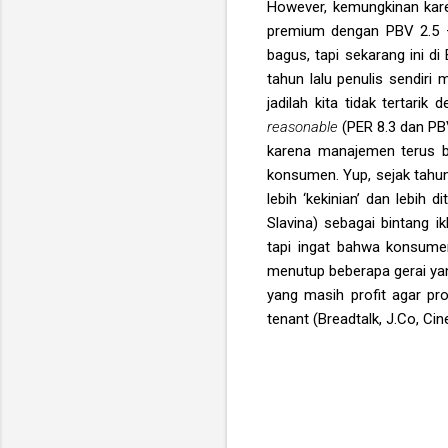
However, kemungkinan kare
premium dengan PBV 2.5 –
bagus, tapi sekarang ini d
tahun lalu penulis sendiri
jadilah kita tidak tertari
reasonable
(PER 8.3 dan PBV
karena manajemen terus b
konsumen. Yup, sejak tahu
lebih ‘kekinian’ dan lebih
Slavina) sebagai bintang i
tapi ingat bahwa konsume
menutup beberapa gerai yang
yang masih profit agar pro
tenant (Breadtalk, J.Co, Ci