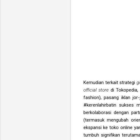
Kemudian terkait strategi
g
official store
di Tokopedia
fashion), pasang iklan jo
#kerenlahirbatin sukses 
berkolaborasi dengan par
(termasuk mengubah orien
ekspansi ke toko online ya
tumbuh signifikan terutama