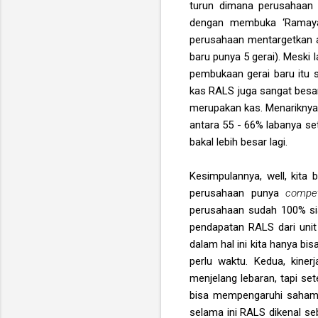
turun dimana perusahaan 
dengan membuka ‘Ramaya
perusahaan mentargetkan a
baru punya 5 gerai). Meski 
pembukaan gerai baru itu se
kas RALS juga sangat besar. 
merupakan kas. Menariknya,
antara 55 - 66% labanya se
bakal lebih besar lagi.
Kesimpulannya, well, kita
perusahaan punya
compe
perusahaan sudah 100% sia
pendapatan RALS dari unit
dalam hal ini kita hanya bi
perlu waktu. Kedua, kine
menjelang lebaran, tapi sete
bisa mempengaruhi sahamny
selama ini RALS dikenal s