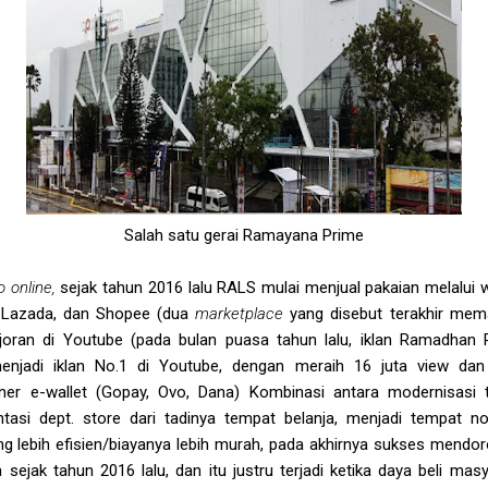
Salah satu gerai Ramayana Prime
o online,
sejak tahun 2016 lalu RALS mulai menjual pakaian melalui
, Lazada, dan Shopee (dua
marketplace
yang disebut terakhir mema
r-joran di Youtube (pada bulan puasa tahun lalu, iklan Ramadh
menjadi iklan No.1 di Youtube, dengan meraih 16 juta view dan
tner e-wallet (Gopay, Ovo, Dana) Kombinasi antara modernisasi 
tasi dept. store dari tadinya tempat belanja, menjadi tempat n
ng lebih efisien/biayanya lebih murah, pada akhirnya sukses mendo
 sejak tahun 2016 lalu, dan itu justru terjadi ketika daya beli mas