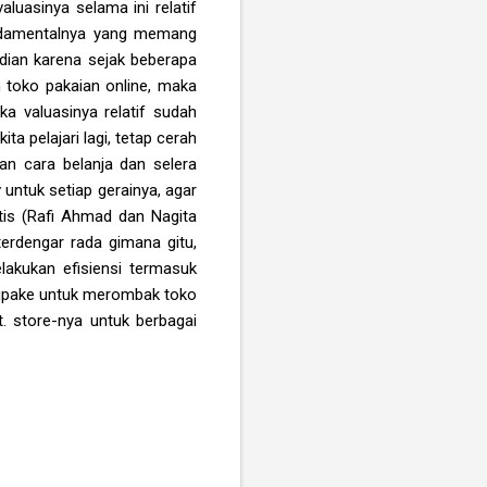
luasinya selama ini relatif
undamentalnya yang memang
udian karena sejak beberapa
h toko pakaian online, maka
ka valuasinya relatif sudah
a pelajari lagi, tetap cerah
n cara belanja dan selera
y
untuk setiap gerainya, agar
itis (Rafi Ahmad dan Nagita
erdengar rada gimana gitu,
akukan efisiensi termasuk
u dipake untuk merombak toko
t. store-nya untuk berbagai