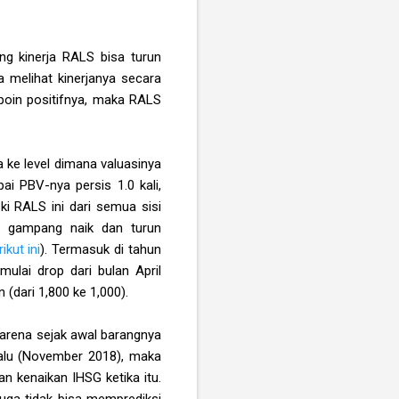
ng kinerja RALS bisa turun
a melihat kinerjanya secara
-poin positifnya, maka RALS
 ke level dimana valuasinya
ai PBV-nya persis 1.0 kali,
ki RALS ini dari semua sisi
ang gampang naik dan turun
kut ini
). Termasuk di tahun
ulai drop dari bulan April
(dari 1,800 ke 1,000).
karena sejak awal barangnya
alu (November 2018), maka
n kenaikan IHSG ketika itu.
juga tidak bisa memprediksi