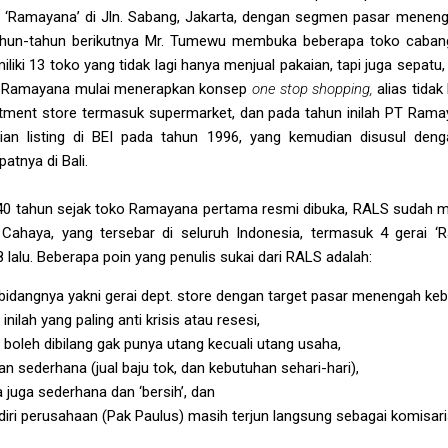
‘Ramayana’ di Jln. Sabang, Jakarta, dengan segmen pasar menen
tahun-tahun berikutnya Mr. Tumewu membuka beberapa toko cabang
ki 13 toko yang tidak lagi hanya menjual pakaian, tapi juga sepatu,
, Ramayana mulai menerapkan konsep
one stop shopping,
alias tida
ment store termasuk supermarket, dan pada tahun inilah PT Rama
dian listing di BEI pada tahun 1996, yang kemudian disusul den
atnya di Bali.
p 40 tahun sejak toko Ramayana pertama resmi dibuka, RALS sudah me
Cahaya, yang tersebar di seluruh Indonesia, termasuk 4 gerai ‘
lalu. Beberapa poin yang penulis sukai dari RALS adalah:
bidangnya yakni gerai dept. store dengan target pasar menengah keb
ilah yang paling anti krisis atau resesi,
 boleh dibilang gak punya utang kecuali utang usaha,
 sederhana (jual baju tok, dan kebutuhan sehari-hari),
juga sederhana dan ‘bersih’, dan
ndiri perusahaan (Pak Paulus) masih terjun langsung sebagai komisar