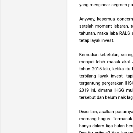
yang mengincar segmen pas
Anyway, kesemua concern d
setelah moment lebaran, ta
tahunan, maka laba RALS se
tetap layak invest.
Kemudian kebetulan, seirin
menjadi lebih masuk akal,
tahun 2015 lalu, ketika it
terbilang layak invest, t
tergantung pergerakan IHS
2019 ini, dimana IHSG mul
tersebut dan belum naik lag
Disisi lain, asalkan pasar
memang bagus. Termasuk j
hanya dalam tiga bulan ber
Dan itu artinya? Yep, kare