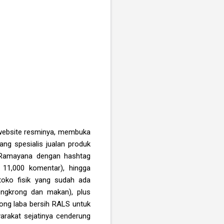
 website resminya, membuka
ng spesialis jualan produk
an Ramayana dengan hashtag
 11,000 komentar), hingga
toko fisik yang sudah ada
ongkrong dan makan), plus
rong laba bersih RALS untuk
yarakat sejatinya cenderung