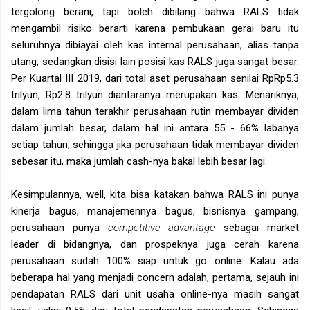
tergolong berani, tapi boleh dibilang bahwa RALS tidak
mengambil risiko berarti karena pembukaan gerai baru itu
seluruhnya dibiayai oleh kas internal perusahaan, alias tanpa
utang, sedangkan disisi lain posisi kas RALS juga sangat besar.
Per Kuartal III 2019, dari total aset perusahaan senilai RpRp5.3
trilyun, Rp2.8 trilyun diantaranya merupakan kas. Menariknya,
dalam lima tahun terakhir perusahaan rutin membayar dividen
dalam jumlah besar, dalam hal ini antara 55 - 66% labanya
setiap tahun, sehingga jika perusahaan tidak membayar dividen
sebesar itu, maka jumlah cash-nya bakal lebih besar lagi.
Kesimpulannya, well, kita bisa katakan bahwa RALS ini punya
kinerja bagus, manajemennya bagus, bisnisnya gampang,
perusahaan punya
competitive advantage
sebagai market
leader di bidangnya, dan prospeknya juga cerah karena
perusahaan sudah 100% siap untuk go online. Kalau ada
beberapa hal yang menjadi concern adalah, pertama, sejauh ini
pendapatan RALS dari unit usaha online-nya masih sangat