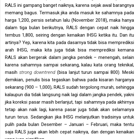
RALS ini gampang banget naiknya, karena sejak awal barangnya
memang bagus. Termasuk jika anda masuk ke sahamnya pada
harga 1,200, persis setahun lalu (November 2018), maka hanya
dalam tiga bulan berikutnya, RALS dengan cepat naik hingga
tembus 1,800, seiring dengan kenaikan IHSG ketika itu. Dan itu
artinya? Yep, karena kita pada dasarnya tidak bisa memprediksi
arah IHSG, maka kita juga tidak bisa memprediksi kemana
RALS akan bergerak dalam jangka pendek – menengah, selain
karena sahamnya sampai sekarang, kalau kata orang teknikal,
masih
strong downtrend
(bisa lanjut turun sampai 800).
Meski
demikian, penulis bisa tegaskan bahwa pada kisaran harganya
sekarang (900 – 1,000), RALS sudah tergolong murah, sehingga
kalaupun dia tidak langsung naik lagi dalam jangka pendek, yakni
jika koreksi pasar masih berlanjut, tapi sahamnya pada akhirnya
tetap akan naik lagi, karena pasar juga tidak akan selamanya
turun terus. Sedangkan jika IHSG melanjutkan tradisinya untuk
pulih pada bulan Desember – Januari – Februari, maka tentu
saja RALS juga akan lebih cepat naiknya, dan dengan kenaikan