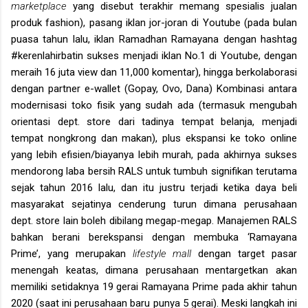
marketplace
yang disebut terakhir memang spesialis jualan
produk fashion), pasang iklan jor-joran di Youtube (pada bulan
puasa tahun lalu, iklan Ramadhan Ramayana dengan hashtag
#kerenlahirbatin sukses menjadi iklan No.1 di Youtube, dengan
meraih 16 juta view dan 11,000 komentar), hingga berkolaborasi
dengan partner e-wallet (Gopay, Ovo, Dana) Kombinasi antara
modernisasi toko fisik yang sudah ada (termasuk mengubah
orientasi dept. store dari tadinya tempat belanja, menjadi
tempat nongkrong dan makan), plus ekspansi ke toko online
yang lebih efisien/biayanya lebih murah, pada akhirnya sukses
mendorong laba bersih RALS untuk tumbuh signifikan terutama
sejak tahun 2016 lalu, dan itu justru terjadi ketika daya beli
masyarakat sejatinya cenderung turun dimana perusahaan
dept. store lain boleh dibilang megap-megap. Manajemen RALS
bahkan berani berekspansi dengan membuka ‘Ramayana
Prime’, yang merupakan
lifestyle mall
dengan target pasar
menengah keatas, dimana perusahaan mentargetkan akan
memiliki setidaknya 19 gerai Ramayana Prime pada akhir tahun
2020 (saat ini perusahaan baru punya 5 gerai). Meski langkah ini