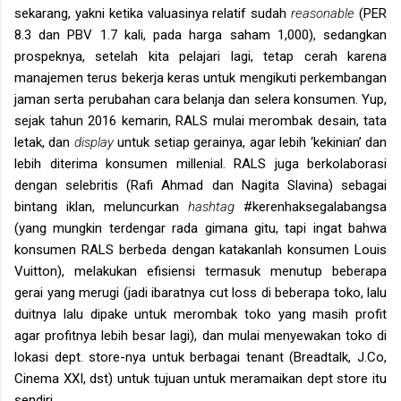
sekarang, yakni ketika valuasinya relatif sudah
reasonable
(PER
8.3 dan PBV 1.7 kali, pada harga saham 1,000), sedangkan
prospeknya, setelah kita pelajari lagi, tetap cerah karena
manajemen terus bekerja keras untuk mengikuti perkembangan
jaman serta perubahan cara belanja dan selera konsumen. Yup,
sejak tahun 2016 kemarin, RALS mulai merombak desain, tata
letak, dan
display
untuk setiap gerainya, agar lebih ‘kekinian’ dan
lebih diterima konsumen millenial. RALS juga berkolaborasi
dengan selebritis (Rafi Ahmad dan Nagita Slavina) sebagai
bintang iklan, meluncurkan
hashtag
#kerenhaksegalabangsa
(yang mungkin terdengar rada gimana gitu, tapi ingat bahwa
konsumen RALS berbeda dengan katakanlah konsumen Louis
Vuitton), melakukan efisiensi termasuk menutup beberapa
gerai yang merugi (jadi ibaratnya cut loss di beberapa toko, lalu
duitnya lalu dipake untuk merombak toko yang masih profit
agar profitnya lebih besar lagi), dan mulai menyewakan toko di
lokasi dept. store-nya untuk berbagai tenant (Breadtalk, J.Co,
Cinema XXI, dst) untuk tujuan untuk meramaikan dept store itu
sendiri.