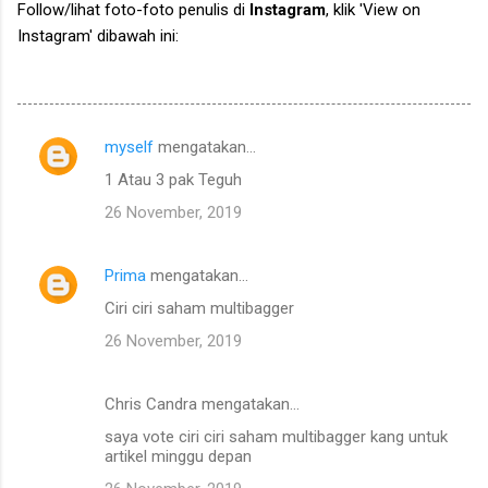
Follow/lihat foto-foto penulis di
Instagram
, klik 'View on
Instagram' dibawah ini:
myself
mengatakan…
K
1 Atau 3 pak Teguh
o
26 November, 2019
m
e
Prima
mengatakan…
n
Ciri ciri saham multibagger
t
a
26 November, 2019
r
Chris Candra mengatakan…
saya vote ciri ciri saham multibagger kang untuk
artikel minggu depan