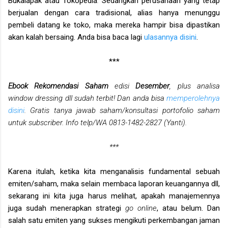
Bukalapak atau Tokopedia
.
Sedangkan perusahaan yang tetap
berjualan dengan cara tradisional, alias hanya menunggu
pembeli datang ke toko, maka mereka hampir bisa dipastikan
akan kalah bersaing. Anda bisa baca lagi
ulasannya disini
.
***
Ebook Rekomendasi Saham
edisi
Desember
, plus analisa
window dressing dll sudah terbit! Dan anda bisa
memperolehnya
disini
. Gratis tanya jawab saham/konsultasi portofolio saham
untuk subscriber. Info telp/WA 0813-1482-2827 (Yanti).
***
Karena itulah, ketika kita menganalisis fundamental sebuah
emiten/saham, maka selain membaca laporan keuangannya dll,
sekarang ini kita juga harus melihat, apakah manajemennya
juga sudah menerapkan strategi
go online
, atau belum. Dan
salah satu emiten yang sukses mengikuti perkembangan jaman