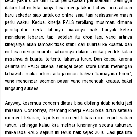
kecil, yakni 0.5% dari total pendapatan perusahaan. Sehingga
dalam hal ini kita hanya bisa mengatakan bahwa perusahaan
baru sekedar siap untuk go online saja, tapi realisasinya masih
perlu waktu. Kedua, kinerja RALS terbilang musiman, dimana
pendapatan serta labanya biasanya naik banyak ketika
menjelang lebaran, tapi setelah itu drop lagi, yang artinya
kinerjanya akan tampak tidak stabil dari kuartal ke kuartal, dan
ini bisa mempengaruhi sahamnya dalam jangka pendek kalau
misalnya di kuartal tertentu labanya turun. Dan ketiga, karena
selama ini RALS dikenal sebagai dept. store untuk menengah
kebawah, maka belum ada jaminan bahwa ‘Ramayana Prime’,
yang mengincar segmen pasar yang menengah keatas, bakal
langsung sukses.
Anyway, kesemua concern diatas bisa dibilang tidak terlalu jadi
masalah. Contohnya, memang kinerja RALS bisa turun setelah
moment lebaran, tapi kan moment lebaran ini terjadi saban
tahun, sehingga kalau kita melihat kinerjanya secara tahunan,
maka laba RALS sejauh ini terus naik sejak 2016. Jadi jika kita