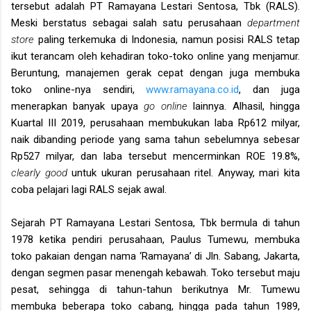
tersebut adalah PT Ramayana Lestari Sentosa, Tbk (RALS).
Meski berstatus sebagai salah satu perusahaan
department
store
paling terkemuka di Indonesia, namun posisi RALS tetap
ikut terancam oleh kehadiran toko-toko online yang menjamur.
Beruntung, manajemen gerak cepat dengan juga membuka
toko online-nya sendiri,
www.ramayana.co.id
, dan juga
menerapkan banyak upaya
go online
lainnya. Alhasil, hingga
Kuartal III 2019, perusahaan membukukan laba Rp612 milyar,
naik dibanding periode yang sama tahun sebelumnya sebesar
Rp527 milyar, dan laba tersebut mencerminkan ROE 19.8%,
clearly good
untuk ukuran perusahaan ritel. Anyway, mari kita
coba pelajari lagi RALS sejak awal.
Sejarah PT Ramayana Lestari Sentosa, Tbk bermula di tahun
1978 ketika pendiri perusahaan, Paulus Tumewu, membuka
toko pakaian dengan nama ‘Ramayana’ di Jln. Sabang, Jakarta,
dengan segmen pasar menengah kebawah. Toko tersebut maju
pesat, sehingga di tahun-tahun berikutnya Mr. Tumewu
membuka beberapa toko cabang, hingga pada tahun 1989,