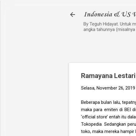
Indonesia & US V
By Teguh Hidayat. Untuk me
angka tahunnya (misalnya
Ramayana Lestari
Selasa, November 26, 2019
Beberapa bulan lalu, tepat
maka para emiten di BEI d
‘official store’ entah itu 
Tokopedia
.
Sedangkan perus
toko, maka mereka hampir b