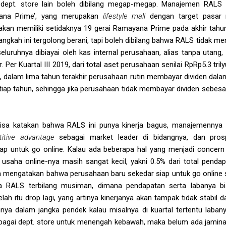
dept. store lain boleh dibilang megap-megap. Manajemen RALS 
na Prime’, yang merupakan
lifestyle mall
dengan target pasar
kan memiliki setidaknya 19 gerai Ramayana Prime pada akhir tahun
langkah ini tergolong berani, tapi boleh dibilang bahwa RALS tidak men
luruhnya dibiayai oleh kas internal perusahaan, alias tanpa utang, 
Per Kuartal III 2019, dari total aset perusahaan senilai RpRp5.3 trily
 dalam lima tahun terakhir perusahaan rutin membayar dividen dalam 
tiap tahun, sehingga jika perusahaan tidak membayar dividen sebesa
 bisa katakan bahwa RALS ini punya kinerja bagus, manajemennya
titive advantage
sebagai market leader di bidangnya, dan pro
p untuk go online. Kalau ada beberapa hal yang menjadi concern a
 usaha online-nya masih sangat kecil, yakni 0.5% dari total penda
sa mengatakan bahwa perusahaan baru sekedar siap untuk go online s
rja RALS terbilang musiman, dimana pendapatan serta labanya bi
lah itu drop lagi, yang artinya kinerjanya akan tampak tidak stabil dar
a dalam jangka pendek kalau misalnya di kuartal tertentu labanya
ebagai dept. store untuk menengah kebawah, maka belum ada jamin