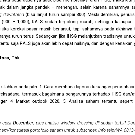
k dalam jangka pendek – menengah, selain karena sahamnya sa
ng downtrend
(bisa lanjut turun sampai 800).
Meski demikian, penuli
 (900 – 1,000), RALS sudah tergolong murah, sehingga kalaupun di
 jika koreksi pasar masih berlanjut, tapi sahamnya pada akhirnya t
manya turun terus. Sedangkan jika IHSG melanjutkan tradisinya untu
tentu saja RALS juga akan lebih cepat naiknya, dan dengan kenaikan y
tosa, Tbk
 silahkan anda pilih: 1. Cara membaca laporan keuangan perusahaan 
h reksadana, termasuk bagaimana pengaruhnya terhadap IHSG dan/
agger, 4. Market outlook 2020, 5. Analisa saham tertentu seper
m
edisi
Desember
, plus analisa window dressing dll sudah terbit! D
aham/konsultasi portofolio saham untuk subscriber. Info telp/WA 0813-