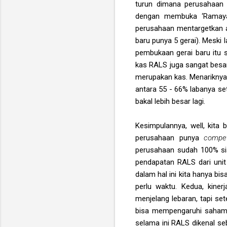
turun dimana perusahaan 
dengan membuka ‘Ramaya
perusahaan mentargetkan a
baru punya 5 gerai). Meski 
pembukaan gerai baru itu se
kas RALS juga sangat besar. 
merupakan kas. Menariknya,
antara 55 - 66% labanya se
bakal lebih besar lagi.
Kesimpulannya, well, kita
perusahaan punya
compe
perusahaan sudah 100% sia
pendapatan RALS dari unit
dalam hal ini kita hanya bi
perlu waktu. Kedua, kine
menjelang lebaran, tapi sete
bisa mempengaruhi sahamny
selama ini RALS dikenal s