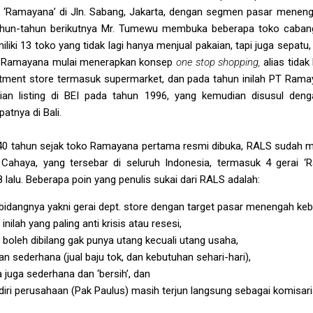
‘Ramayana’ di Jln. Sabang, Jakarta, dengan segmen pasar menen
tahun-tahun berikutnya Mr. Tumewu membuka beberapa toko cabang
ki 13 toko yang tidak lagi hanya menjual pakaian, tapi juga sepatu,
, Ramayana mulai menerapkan konsep
one stop shopping,
alias tida
ment store termasuk supermarket, dan pada tahun inilah PT Rama
dian listing di BEI pada tahun 1996, yang kemudian disusul den
atnya di Bali.
p 40 tahun sejak toko Ramayana pertama resmi dibuka, RALS sudah me
Cahaya, yang tersebar di seluruh Indonesia, termasuk 4 gerai ‘
lalu. Beberapa poin yang penulis sukai dari RALS adalah:
bidangnya yakni gerai dept. store dengan target pasar menengah keb
ilah yang paling anti krisis atau resesi,
 boleh dibilang gak punya utang kecuali utang usaha,
 sederhana (jual baju tok, dan kebutuhan sehari-hari),
juga sederhana dan ‘bersih’, dan
ndiri perusahaan (Pak Paulus) masih terjun langsung sebagai komisar