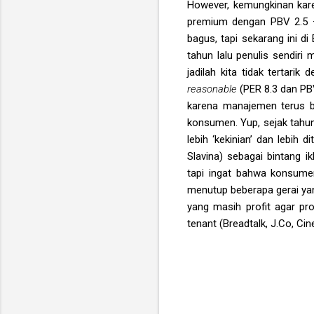
However, kemungkinan kare
premium dengan PBV 2.5 –
bagus, tapi sekarang ini d
tahun lalu penulis sendiri
jadilah kita tidak tertari
reasonable
(PER 8.3 dan PBV
karena manajemen terus b
konsumen. Yup, sejak tahu
lebih ‘kekinian’ dan lebih
Slavina) sebagai bintang i
tapi ingat bahwa konsume
menutup beberapa gerai yang
yang masih profit agar pro
tenant (Breadtalk, J.Co, Ci