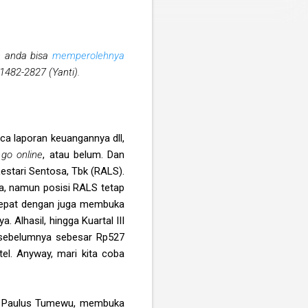
an anda bisa
memperolehnya
1482-2827 (Yanti).
ca laporan keuangannya dll,
i
go online
, atau belum. Dan
stari Sentosa, Tbk (RALS).
ia, namun posisi RALS tetap
 cepat dengan juga membuka
ya. Alhasil, hingga Kuartal III
 sebelumnya sebesar Rp527
tel. Anyway, mari kita coba
an, Paulus Tumewu, membuka