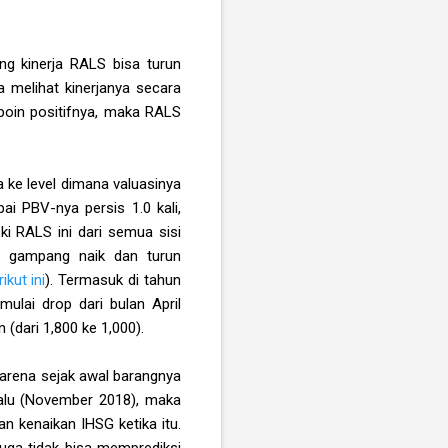
ng kinerja RALS bisa turun
a melihat kinerjanya secara
-poin positifnya, maka RALS
 ke level dimana valuasinya
ai PBV-nya persis 1.0 kali,
ki RALS ini dari semua sisi
ang gampang naik dan turun
kut ini
). Termasuk di tahun
ulai drop dari bulan April
(dari 1,800 ke 1,000).
karena sejak awal barangnya
alu (November 2018), maka
n kenaikan IHSG ketika itu.
juga tidak bisa memprediksi