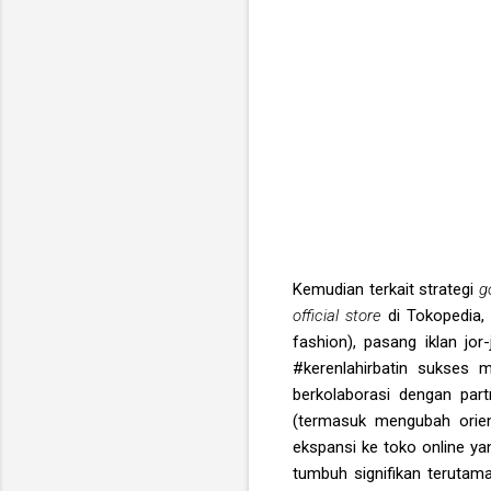
Kemudian terkait strategi
g
official store
di Tokopedia
fashion), pasang iklan jo
#kerenlahirbatin sukses 
berkolaborasi dengan par
(termasuk mengubah orien
ekspansi ke toko online ya
tumbuh signifikan terutama