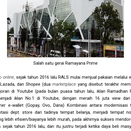
Salah satu gerai Ramayana Prime
o online,
sejak tahun 2016 lalu RALS mulai menjual pakaian melalui
, Lazada, dan Shopee (dua
marketplace
yang disebut terakhir mema
r-joran di Youtube (pada bulan puasa tahun lalu, iklan Ramadh
menjadi iklan No.1 di Youtube, dengan meraih 16 juta view dan
tner e-wallet (Gopay, Ovo, Dana) Kombinasi antara modernisasi 
tasi dept. store dari tadinya tempat belanja, menjadi tempat n
ng lebih efisien/biayanya lebih murah, pada akhirnya sukses mendo
 sejak tahun 2016 lalu, dan itu justru terjadi ketika daya beli mas