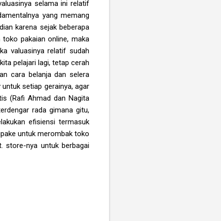
luasinya selama ini relatif
undamentalnya yang memang
udian karena sejak beberapa
h toko pakaian online, maka
ka valuasinya relatif sudah
a pelajari lagi, tetap cerah
n cara belanja dan selera
y
untuk setiap gerainya, agar
itis (Rafi Ahmad dan Nagita
erdengar rada gimana gitu,
akukan efisiensi termasuk
u dipake untuk merombak toko
t. store-nya untuk berbagai