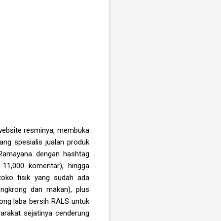
 website resminya, membuka
ng spesialis jualan produk
an Ramayana dengan hashtag
 11,000 komentar), hingga
toko fisik yang sudah ada
ongkrong dan makan), plus
rong laba bersih RALS untuk
yarakat sejatinya cenderung