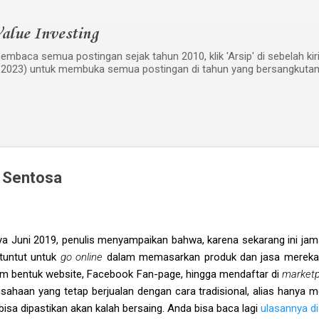
Langsung ke konten utama
alue Investing
mbaca semua postingan sejak tahun 2010, klik 'Arsip' di sebelah kiri w
 2023) untuk membuka semua postingan di tahun yang bersangkutan
 Sentosa
nya Juni 2019, penulis menyampaikan bahwa, karena sekarang ini jam
ituntut untuk
go online
dalam memasarkan produk dan jasa mereka
dalam bentuk website, Facebook Fan-page, hingga mendaftar di
market
ahaan yang tetap berjualan dengan cara tradisional, alias hanya 
isa dipastikan akan kalah bersaing. Anda bisa baca lagi
ulasannya di