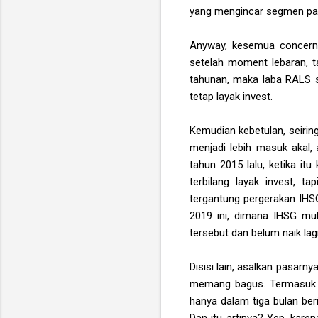
yang mengincar segmen pas
Anyway, kesemua concern d
setelah moment lebaran, ta
tahunan, maka laba RALS se
tetap layak invest.
Kemudian kebetulan, seirin
menjadi lebih masuk akal,
tahun 2015 lalu, ketika it
terbilang layak invest, t
tergantung pergerakan IHS
2019 ini, dimana IHSG mul
tersebut dan belum naik lag
Disisi lain, asalkan pasar
memang bagus. Termasuk j
hanya dalam tiga bulan ber
Dan itu artinya? Yep, kare