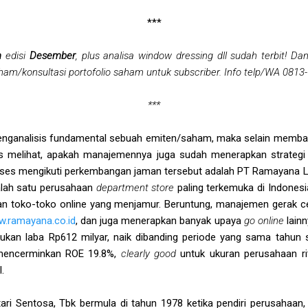
***
m
edisi
Desember
, plus analisa window dressing dll sudah terbit! D
aham/konsultasi portofolio saham untuk subscriber. Info telp/WA 0813-
***
 menganalisis fundamental sebuah emiten/saham, maka selain memba
rus melihat, apakah manajemennya juga sudah menerapkan strateg
kses mengikuti perkembangan jaman tersebut adalah PT Ramayana Le
alah satu perusahaan
department store
paling terkemuka di Indones
ran toko-toko online yang menjamur. Beruntung, manajemen gerak
.ramayana.co.id
, dan juga menerapkan banyak upaya
go online
lainn
kan laba Rp612 milyar, naik dibanding periode yang sama tahun
t mencerminkan ROE 19.8%,
clearly good
untuk ukuran perusahaan ri
.
ri Sentosa, Tbk bermula di tahun 1978 ketika pendiri perusaha