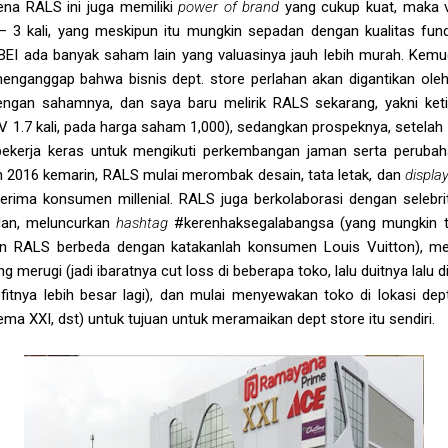
na RALS ini juga memiliki
power of brand
yang cukup kuat, maka va
 3 kali, yang meskipun itu mungkin sepadan dengan kualitas f
i BEI ada banyak saham lain yang valuasinya jauh lebih murah. Kem
 menganggap bahwa bisnis dept. store perlahan akan digantikan ole
k dengan sahamnya, dan saya baru melirik RALS sekarang, yakni keti
 1.7 kali, pada harga saham 1,000), sedangkan prospeknya, setelah kit
ekerja keras untuk mengikuti perkembangan jaman serta perubaha
n 2016 kemarin, RALS mulai merombak desain, tata letak, dan
displa
 diterima konsumen millenial. RALS juga berkolaborasi dengan selebr
klan, meluncurkan
hashtag
#kerenhaksegalabangsa (yang mungkin t
n RALS berbeda dengan katakanlah konsumen Louis Vuitton), mel
 merugi (jadi ibaratnya cut loss di beberapa toko, lalu duitnya lal
fitnya lebih besar lagi), dan mulai menyewakan toko di lokasi dep
nema XXI, dst) untuk tujuan untuk meramaikan dept store itu sendiri.