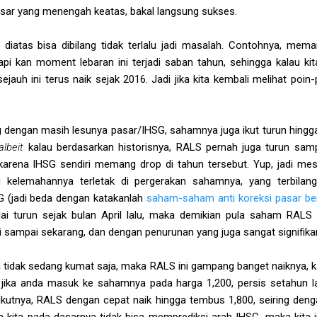
ar yang menengah keatas, bakal langsung sukses.
iatas bisa dibilang tidak terlalu jadi masalah. Contohnya, mema
pi kan moment lebaran ini terjadi saban tahun, sehingga kalau kit
jauh ini terus naik sejak 2016. Jadi jika kita kembali melihat poin
g dengan masih lesunya pasar/IHSG, sahamnya juga ikut turun hingga
albeit
kalau berdasarkan historisnya, RALS pernah juga turun samp
u karena IHSG sendiri memang drop di tahun tersebut. Yup, jadi mes
api kelemahannya terletak di pergerakan sahamnya, yang terbil
G (jadi beda dengan katakanlah
saham-saham anti koreksi pasar beri
ai turun sejak bulan April lalu, maka demikian pula saham RALS m
i sampai sekarang, dan dengan penurunan yang juga sangat signifikan 
nya tidak sedang kumat saja, maka RALS ini gampang banget naiknya, 
ika anda masuk ke sahamnya pada harga 1,200, persis setahun l
ikutnya, RALS dengan cepat naik hingga tembus 1,800, seiring denga
na kita pada dasarnya tidak bisa memprediksi arah IHSG, maka kita 