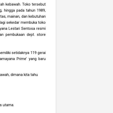
gah kebawah. Toko tersebut
, hingga pada tahun 1989,
 tas, mainan, dan kebutuhan
k lagi sekedar membuka toko
yana Lestari Sentosa resmi
gan pembukaan dept. store
miliki setidaknya 119 gerai
Ramayana Prime’ yang baru
awah, dimana kita tahu
is utama.