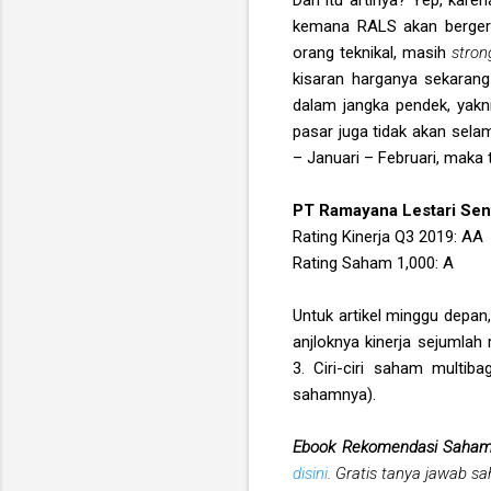
kemana RALS akan bergera
orang teknikal, masih
stro
kisaran harganya sekarang
dalam jangka pendek, yakni
pasar juga tidak akan sela
– Januari – Februari, maka 
PT Ramayana Lestari Sen
Rating Kinerja Q3 2019: AA
Rating Saham 1,000: A
Untuk artikel minggu depan,
anjloknya kinerja sejumla
3. Ciri-ciri saham multib
sahamnya).
Ebook Rekomendasi Saha
disini
. Gratis tanya jawab s