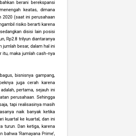
bahkan berani berekspansi
 menengah keatas, dimana
 2020 (saat ini perusahaan
gambil risiko berarti karena
sedangkan disisi lain posisi
un, Rp2.8 trilyun diantaranya
jumlah besar, dalam hal ini
r itu, maka jumlah cash-nya
 bagus, bisnisnya gampang,
speknya juga cerah karena
dalah, pertama, sejauh ini
patan perusahaan. Sehingga
aja, tapi realisasinya masih
asanya naik banyak ketika
i kuartal ke kuartal, dan ini
 turun. Dan ketiga, karena
an bahwa ‘Ramayana Prime’,