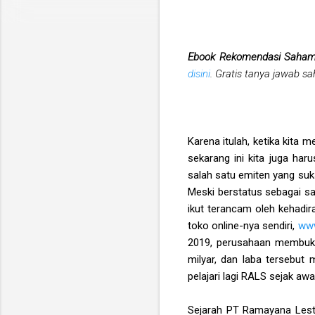
Ebook Rekomendasi Saha
disini
. Gratis tanya jawab s
Karena itulah, ketika kita
sekarang ini kita juga ha
salah satu emiten yang su
Meski berstatus sebagai s
ikut terancam oleh kehadi
toko online-nya sendiri,
www
2019, perusahaan membuku
milyar, dan laba tersebu
pelajari lagi RALS sejak awal
Sejarah PT Ramayana Lesta