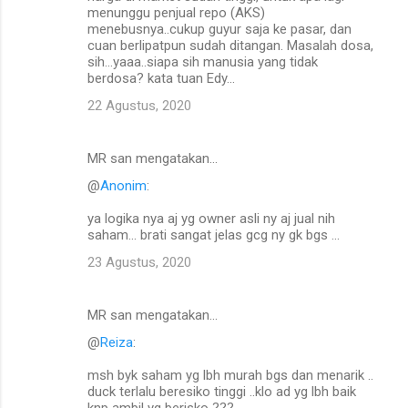
menunggu penjual repo (AKS)
menebusnya..cukup guyur saja ke pasar, dan
cuan berlipatpun sudah ditangan. Masalah dosa,
sih...yaaa..siapa sih manusia yang tidak
berdosa? kata tuan Edy...
22 Agustus, 2020
MR san mengatakan…
@
Anonim
:
ya logika nya aj yg owner asli ny aj jual nih
saham... brati sangat jelas gcg ny gk bgs ...
23 Agustus, 2020
MR san mengatakan…
@
Reiza
:
msh byk saham yg lbh murah bgs dan menarik ..
duck terlalu beresiko tinggi ..klo ad yg lbh baik
knp ambil yg berisko ???