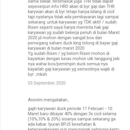
sama sekali .tersmasuk juga THR tidak dapat
sepeserpun info HRD akan di byr gaji dan THR
karywan akan di byr tetapi hanya bilang di cicil
tapi nyatanya tidak ada pembayaran lagi sampai
sekarang .untuk karyawan yg TDK aktif / sudah
Risen seperti saya hanya meminta hak gaji
karyawan yg sudah bekerja penuh di bulan Maret
2020 jd mohon dengan sangat bos dan
pemegang saham duck king tolong di bayar gaji
karyawan di bulan maret 2020
Yg sudah Risen / yg belom Risen mohon di
bayarkan dengan lunas mohon utk tanggung jwb
nya wahai bos/pemimpin duck semua nya
bayarlah gaji karyawan yg semestinya wajib di
byr ..mksh
03 September, 2020
Anonim mengatakan…
gajih karyawan duck periode 11 Februari - 10
Maret baru dibayar 40% dengan 3x cicil selama
(10%,10% & 20%) sisanya sampai sekarang ga
ada kabar. Iyuran BPJS kesehatan &
ketenagakerjaan pun menunggak sehingga kartu