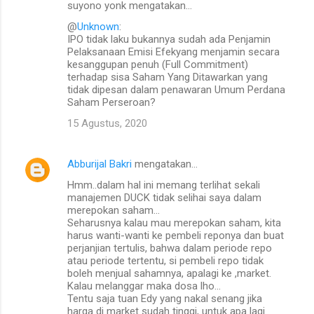
suyono yonk mengatakan…
@
Unknown
:
IPO tidak laku bukannya sudah ada Penjamin
Pelaksanaan Emisi Efekyang menjamin secara
kesanggupan penuh (Full Commitment)
terhadap sisa Saham Yang Ditawarkan yang
tidak dipesan dalam penawaran Umum Perdana
Saham Perseroan?
15 Agustus, 2020
Abburijal Bakri
mengatakan…
Hmm..dalam hal ini memang terlihat sekali
manajemen DUCK tidak selihai saya dalam
merepokan saham...
Seharusnya kalau mau merepokan saham, kita
harus wanti-wanti ke pembeli reponya dan buat
perjanjian tertulis, bahwa dalam periode repo
atau periode tertentu, si pembeli repo tidak
boleh menjual sahamnya, apalagi ke ,market.
Kalau melanggar maka dosa lho...
Tentu saja tuan Edy yang nakal senang jika
harga di market sudah tinggi, untuk apa lagi