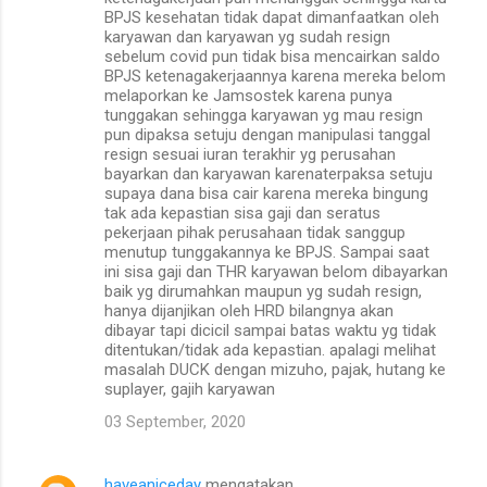
BPJS kesehatan tidak dapat dimanfaatkan oleh
karyawan dan karyawan yg sudah resign
sebelum covid pun tidak bisa mencairkan saldo
BPJS ketenagakerjaannya karena mereka belom
melaporkan ke Jamsostek karena punya
tunggakan sehingga karyawan yg mau resign
pun dipaksa setuju dengan manipulasi tanggal
resign sesuai iuran terakhir yg perusahan
bayarkan dan karyawan karenaterpaksa setuju
supaya dana bisa cair karena mereka bingung
tak ada kepastian sisa gaji dan seratus
pekerjaan pihak perusahaan tidak sanggup
menutup tunggakannya ke BPJS. Sampai saat
ini sisa gaji dan THR karyawan belom dibayarkan
baik yg dirumahkan maupun yg sudah resign,
hanya dijanjikan oleh HRD bilangnya akan
dibayar tapi dicicil sampai batas waktu yg tidak
ditentukan/tidak ada kepastian. apalagi melihat
masalah DUCK dengan mizuho, pajak, hutang ke
suplayer, gajih karyawan
03 September, 2020
haveaniceday
mengatakan…