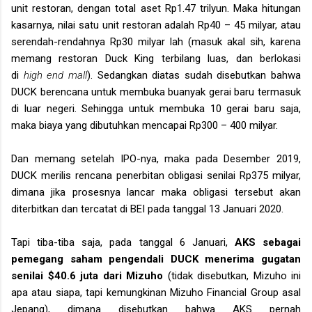
unit restoran, dengan total aset Rp1.47 trilyun. Maka hitungan
kasarnya, nilai satu unit restoran adalah Rp40 – 45 milyar, atau
serendah-rendahnya Rp30 milyar lah (masuk akal sih, karena
memang restoran Duck King terbilang luas, dan berlokasi
di
high end mall
). Sedangkan diatas sudah disebutkan bahwa
DUCK berencana untuk membuka buanyak gerai baru termasuk
di luar negeri. Sehingga untuk membuka 10 gerai baru saja,
maka biaya yang dibutuhkan mencapai Rp300 – 400 milyar.
Dan memang setelah IPO-nya, maka pada Desember 2019,
DUCK merilis rencana penerbitan obligasi senilai Rp375 milyar,
dimana jika prosesnya lancar maka obligasi tersebut akan
diterbitkan dan tercatat di BEI pada tanggal 13 Januari 2020.
Tapi tiba-tiba saja, pada tanggal 6 Januari,
AKS sebagai
pemegang saham pengendali DUCK menerima gugatan
senilai $40.6 juta dari Mizuho
(tidak disebutkan, Mizuho ini
apa atau siapa, tapi kemungkinan Mizuho Financial Group asal
Jepang), dimana disebutkan bahwa AKS pernah