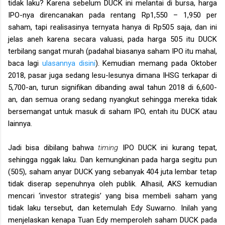
tidak laku? Karena sebelum DUCK ini melantai di bursa, harga
IPO-nya direncanakan pada rentang Rp1,550 – 1,950 per
saham, tapi realisasinya ternyata hanya di Rp505 saja, dan ini
jelas aneh karena secara valuasi, pada harga 505 itu DUCK
terbilang sangat murah (padahal biasanya saham IPO itu mahal,
baca lagi
ulasannya disini
). Kemudian memang pada Oktober
2018, pasar juga sedang lesu-lesunya dimana IHSG terkapar di
5,700-an, turun signifikan dibanding awal tahun 2018 di 6,600-
an, dan semua orang sedang nyangkut sehingga mereka tidak
bersemangat untuk masuk di saham IPO, entah itu DUCK atau
lainnya.
Jadi bisa dibilang bahwa
timing
IPO DUCK ini kurang tepat,
sehingga nggak laku. Dan kemungkinan pada harga segitu pun
(505), saham anyar DUCK yang sebanyak 404 juta lembar tetap
tidak diserap sepenuhnya oleh publik. Alhasil, AKS kemudian
mencari ‘investor strategis’ yang bisa membeli saham yang
tidak laku tersebut, dan ketemulah Edy Suwarno. Inilah yang
menjelaskan kenapa Tuan Edy memperoleh saham DUCK pada