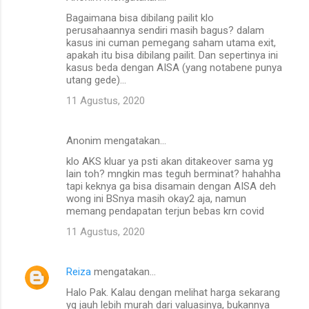
Bagaimana bisa dibilang pailit klo
perusahaannya sendiri masih bagus? dalam
kasus ini cuman pemegang saham utama exit,
apakah itu bisa dibilang pailit. Dan sepertinya ini
kasus beda dengan AISA (yang notabene punya
utang gede)...
11 Agustus, 2020
Anonim mengatakan…
klo AKS kluar ya psti akan ditakeover sama yg
lain toh? mngkin mas teguh berminat? hahahha
tapi keknya ga bisa disamain dengan AISA deh
wong ini BSnya masih okay2 aja, namun
memang pendapatan terjun bebas krn covid
11 Agustus, 2020
Reiza
mengatakan…
Halo Pak. Kalau dengan melihat harga sekarang
yg jauh lebih murah dari valuasinya, bukannya