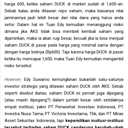
harga 600, ketika saham DUCK di market sudah di 1,600-an.
Sebab kalau anda ditawari repo saham, maka biasanya nilai
jaminannya jauh lebih besar
dari nilai dana yang harus anda
setor. Dalam hal ini Tuan Edy kemudian menanggung risiko
dimana jika AKS tidak bisa membeli kembali saham yang
dijaminkan, maka ia akan rugi besar, kecuali jika ia bisa menjual
saham DUCK di pasar pada harga yang minimal sama dengan
dengan harga belinya (Rp600). Tapi karena harga DUCK di pasar
ketika itu mencapai 1,600, maka Tuan Edy kemudian mengambil
risiko tersebut.
However,
Edy Suwarno kemungkinan bukanlah satu-satunya
investor strategis yang ditawari saham DUCK oleh AKS. Sebab
seperti disebut diatas, saham DUCK ini pernah juga dipegang
(atau masih dipegang?) dalam jumlah besar oleh setidaknya
empat institusi, yakni PT Penasehat Investasi Indonesia, PT
Investra Nusa Tama, PT Victoria Investama, Tbk, dan PT Mirae
Asset Sekuritas Indonesia, tapi
kepemilikan insitusi-institusi
tersebut terhadap saham DUCK cenderung berubah-ubah