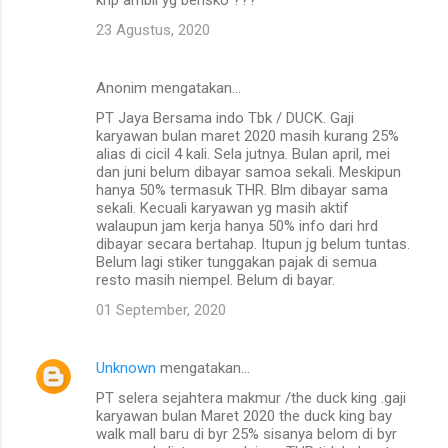
23 Agustus, 2020
Anonim mengatakan…
PT Jaya Bersama indo Tbk / DUCK. Gaji
karyawan bulan maret 2020 masih kurang 25%
alias di cicil 4 kali. Sela jutnya. Bulan april, mei
dan juni belum dibayar samoa sekali. Meskipun
hanya 50% termasuk THR. Blm dibayar sama
sekali. Kecuali karyawan yg masih aktif
walaupun jam kerja hanya 50% info dari hrd
dibayar secara bertahap. Itupun jg belum tuntas.
Belum lagi stiker tunggakan pajak di semua
resto masih niempel. Belum di bayar.
01 September, 2020
Unknown
mengatakan…
PT selera sejahtera makmur /the duck king .gaji
karyawan bulan Maret 2020 the duck king bay
walk mall baru di byr 25% sisanya belom di byr