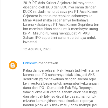
2019. PT Asia Kuliner Sejahtera ini mayoritas
dipegang oleh BOD dan BOC nya sama dengan
DUCK ini. Jadi menurut saya jika PT Asia Kuliner
Sejahtera ini terus merepokan sahamnya ke
Mirae Asset maka sebenarnya berbahaya
karena keliatannya PT Asia Kuliner Sejahtera bnr
bnr membutuhkan cash untuk membayar utang
ke PT Mizuho itu yang menggugat PT AKS.
Saham IPO seperti ini saham berbahaya untuk
investasi
12 Agustus, 2020
Unknown
mengatakan…
Kalau dari penjelasan Pak Teguh tadi kelihatanya
karena pas IPO sahamnya tidak laku, jadi AKS
sendirilah yg menawarkan dengan skema repo
ke investor2 besar untuk menambal kekurangan
dana dari IPO... Cuma oleh Pak Edy, Reponya
tidak di eksekusi karena saham duck naik tinggi
dan oleh pak Edy lsg dijual ke pasar.. nah untuk
mizuho kemungkinan mau eksekusi reponya
namun pihak AKS tidak mau / tidak mampu jadi