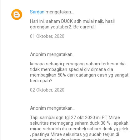
Sardan
mengatakan…
Hari ini, saham DUCK sdh mulai naik, hasil
gorengan youtuber2. Be careful!
01 Oktober, 2020
Anonim mengatakan…
kenapa sebagai pemegang saham terbesar dia
tidak membagikan special div dimana dia
membagikan 50% dari cadangan cash yg sangat
berlimpah?
02 Oktober, 2020
Anonim mengatakan…
Tapi sampai dgn tgl 27 okt 2020 ini PT Mirae
sekuritas memegang saham duck 38 % , apakah
mirae sebodoh itu membeli saham duck yg jelek
, pastinya Mirae sekuritas yg sudah terjun di
pasar modal cukup lama punya startegi