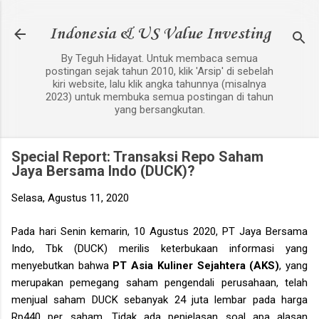
Langsung ke konten utama
Indonesia & US Value Investing
By Teguh Hidayat. Untuk membaca semua
postingan sejak tahun 2010, klik 'Arsip' di sebelah
kiri website, lalu klik angka tahunnya (misalnya
2023) untuk membuka semua postingan di tahun
yang bersangkutan.
Special Report: Transaksi Repo Saham
Jaya Bersama Indo (DUCK)?
Selasa, Agustus 11, 2020
Pada hari Senin kemarin, 10 Agustus 2020, PT Jaya Bersama
Indo, Tbk (DUCK) merilis keterbukaan informasi yang
menyebutkan bahwa
PT Asia Kuliner Sejahtera (AKS)
, yang
merupakan pemegang saham pengendali perusahaan, telah
menjual saham DUCK sebanyak 24 juta lembar pada harga
Rp440 per saham. Tidak ada penjelasan soal apa alasan