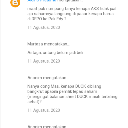
K
maaf pak numpang tanya kenapa AKS tidak jual
o
aja sahamnya langsung di pasar kenapa harus
m
di REPO ke Pak Edy ?
e
11 Agustus, 2020
n
t
Murtaza mengatakan…
a
Astaga, untung belum jadi beli
r
11 Agustus, 2020
Anonim mengatakan…
Nanya dong Mas, kenapa DUCK dibilang
bangkrut apabila pemilik lepas saham
(mengingat balance sheet DUCK masih terbilang
sehat)?
11 Agustus, 2020
Anonim mengatakan…