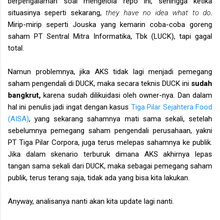
berpengalaman soal mengelola repo ini, sehingga ketika
situasinya seperti sekarang,
they have no idea what to do
.
Mirip-mirip seperti Jouska yang kemarin coba-coba goreng
saham PT Sentral Mitra Informatika, Tbk (LUCK), tapi gagal
total.
Namun problemnya, jika AKS tidak lagi menjadi pemegang
saham pengendali di DUCK, maka secara teknis DUCK ini
sudah
bangkrut,
karena sudah dilikuidasi oleh owner-nya. Dan dalam
hal ini penulis jadi ingat dengan kasus
Tiga Pilar Sejahtera Food
(AISA)
, yang sekarang sahamnya mati sama sekali, setelah
sebelumnya pemegang saham pengendali perusahaan, yakni
PT Tiga Pilar Corpora, juga terus melepas sahamnya ke publik.
Jika dalam skenario terburuk dimana AKS akhirnya lepas
tangan sama sekali dari DUCK, maka sebagai pemegang saham
publik, terus terang saja, tidak ada yang bisa kita lakukan.
Anyway, analisanya nanti akan kita update lagi nanti.