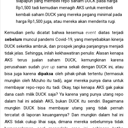
siapapun yang membeli repo saham DUCK pada harga
Rp1,500 tadi kemudian menagih AKS untuk membeli
kembali saham DUCK yang mereka pegang minimal pada
harga Rp1,500 juga, atau mereka akan menderita rugi.
Kemudian perlu dicatat bahwa kesemua
event
diatas terjadi
sebelum
muncul pandemi Covid-19, yang menyebabkan kinerja
DUCK seketika ambruk, dan prospek jangka panjangnya menjadi
tidak jelas. Sehingga, inilah kekhawatiran penulis: Alasan kenapa
AKS terus jualan saham DUCK, kemungkinan karena
perusahaan sudah
give up
sama sekali dengan DUCK ini, atau
bisa juga karena
dipaksa
oleh pihak-pihak tertentu (termasuk
mungkin oleh Mizuho itu tadi), agar mereka punya dana untuk
membayar repo-repo itu tadi. Okay, tapi kenapa AKS gak pakai
dana cash milik DUCK saja? Ya karena yang punya utang repo
dalam hal ini adalah AKS, bukan DUCK itu sendiri. Bagaimana
mungkin DUCK bisa membayar utang yang tidak pernah
tercatat di laporan keuangannya? Dan mungkin dalam hal ini
AKS tidak cukup lihai saja, dimana mereka sebelumnya tidak