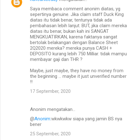
Saya membaca comment anonim diatas, yg
sepertinya genuine. Jika claim staff Duck King
diatas itu tidak benar, tentunya tidak ada
pembahasan lebih lanjut. BUT, jika claim mereka
diatas itu benar, bukan kah ini SANGAT
MENGKUATIRKAN, karena faktanya sangat
bertolak belakangan dengan Balance Sheet
2Q2020 mereka? mereka punya CASH +
DEPOSITO kurang lebih 750 Milliar. tidak mampu
membayar gaji dan THR ?
Maybe, just maybe, they have no money from
the beginning ... maybe it just unverified number
!!
17 September, 2020
Anonim mengatakan…
@
Anonim
:wkwkwkw siapa yang jamin BS nya
bener
25 September, 2020