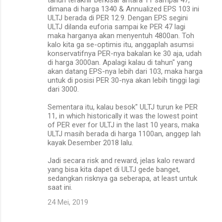
dimana di harga 1340 & Annualized EPS 103 ini
ULTJ berada di PER 12.9. Dengan EPS segini
ULTJ dilanda euforia sampai ke PER 47 lagi
maka harganya akan menyentuh 4800an. Toh
kalo kita ga se-optimis itu, anggaplah asumsi
konservatifnya PER-nya bakalan ke 30 aja, udah
di harga 3000an. Apalagi kalau di tahun" yang
akan datang EPS-nya lebih dari 103, maka harga
untuk di posisi PER 30-nya akan lebih tinggi lagi
dari 3000.
Sementara itu, kalau besok" ULTJ turun ke PER
11, in which historically it was the lowest point
of PER ever for ULTJ in the last 10 years, maka
ULTJ masih berada di harga 1100an, anggep lah
kayak Desember 2018 lalu.
Jadi secara risk and reward, jelas kalo reward
yang bisa kita dapet di ULTJ gede banget,
sedangkan risknya ga seberapa, at least untuk
saat ini.
24 Mei, 2019