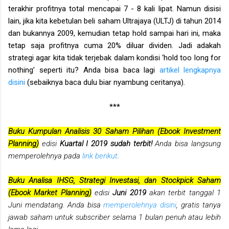
terakhir profitnya total mencapai 7 - 8 kali lipat. Namun disisi
lain, jika kita kebetulan beli saham Ultrajaya (ULTJ) di tahun 2014
dan bukannya 2009, kemudian tetap hold sampai hari ini, maka
tetap saja profitnya cuma 20% diluar dividen. Jadi adakah
strategi agar kita tidak terjebak dalam kondisi ‘hold too long for
nothing’ seperti itu? Anda bisa baca lagi
artikel lengkapnya
disini
(sebaiknya baca dulu biar nyambung ceritanya).
***
Buku Kumpulan Analisis 30 Saham Pilihan (Ebook Investment
Planning)
edisi
Kuartal I 2019 sudah terbit!
Anda bisa langsung
memperolehnya pada
link berikut
.
Buku Analisa IHSG, Strategi Investasi, dan Stockpick Saham
(Ebook Market Planning)
edisi
Juni 2019
akan terbit tanggal 1
Juni mendatang. Anda bisa
memperolehnya disini
, gratis tanya
jawab saham untuk subscriber selama 1 bulan penuh atau lebih