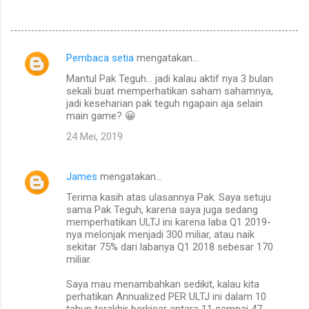
Pembaca setia
mengatakan…
K
Mantul Pak Teguh... jadi kalau aktif nya 3 bulan
o
sekali buat memperhatikan saham sahamnya,
m
jadi keseharian pak teguh ngapain aja selain
main game? 😀
e
24 Mei, 2019
n
t
James
mengatakan…
a
Terima kasih atas ulasannya Pak. Saya setuju
r
sama Pak Teguh, karena saya juga sedang
memperhatikan ULTJ ini karena laba Q1 2019-
nya melonjak menjadi 300 miliar, atau naik
sekitar 75% dari labanya Q1 2018 sebesar 170
miliar.
Saya mau menambahkan sedikit, kalau kita
perhatikan Annualized PER ULTJ ini dalam 10
tahun terakhir berkisar antara 11 sampai 47,