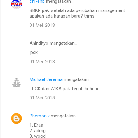
cni-enb
mengatakan…
BBKP pak. setelah ada perubahan management
apakah ada harapan baru? trims
01 Mei, 2018
Anindityo mengatakan…
lpck
01 Mei, 2018
Michael Jeremia
mengatakan…
LPCK dan WIKA pak Teguh hehehe
01 Mei, 2018
Phemonix
mengatakan…
1. Eraa
2. admg
3. wood