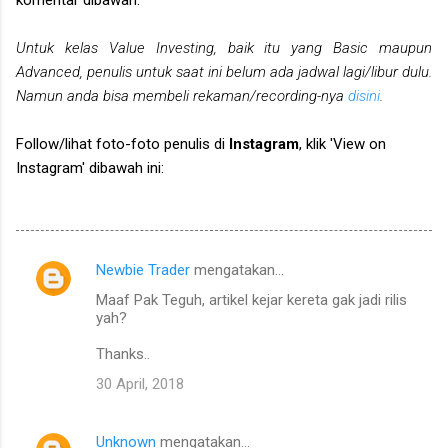
Untuk kelas Value Investing, baik itu yang Basic maupun
Advanced, penulis untuk saat ini belum ada jadwal lagi/libur dulu.
Namun anda bisa membeli rekaman/recording-nya
disini
.
Follow/lihat foto-foto penulis di
Instagram
, klik 'View on
Instagram' dibawah ini:
Newbie Trader
mengatakan…
K
Maaf Pak Teguh, artikel kejar kereta gak jadi rilis
o
yah?
m
Thanks..
e
30 April, 2018
n
t
Unknown
mengatakan…