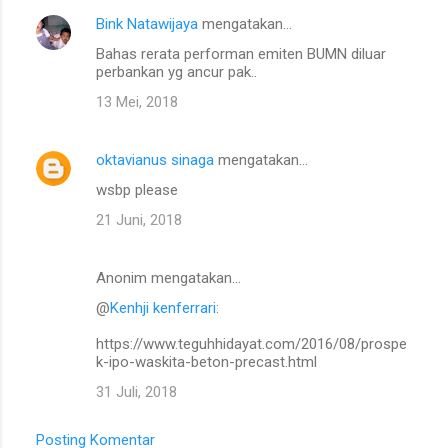
Bink Natawijaya
mengatakan…
Bahas rerata performan emiten BUMN diluar
perbankan yg ancur pak..
13 Mei, 2018
oktavianus sinaga
mengatakan…
wsbp please
21 Juni, 2018
Anonim mengatakan…
@
Kenhji kenferrari
:
https://www.teguhhidayat.com/2016/08/prospe
k-ipo-waskita-beton-precast.html
31 Juli, 2018
Posting Komentar