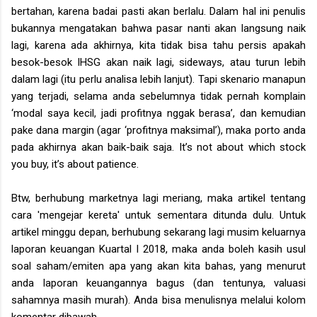
bertahan, karena badai pasti akan berlalu. Dalam hal ini penulis
bukannya mengatakan bahwa pasar nanti akan langsung naik
lagi, karena ada akhirnya, kita tidak bisa tahu persis apakah
besok-besok IHSG akan naik lagi, sideways, atau turun lebih
dalam lagi (itu perlu analisa lebih lanjut). Tapi skenario manapun
yang terjadi, selama anda sebelumnya tidak pernah komplain
‘modal saya kecil, jadi profitnya nggak berasa’, dan kemudian
pake dana margin (agar ‘profitnya maksimal’), maka porto anda
pada akhirnya akan baik-baik saja. It’s not about which stock
you buy, it’s about patience.
Btw, berhubung marketnya lagi meriang,
maka artikel tentang
cara 'mengejar kereta' untuk sementara ditunda dulu. Untuk
artikel minggu depan, berhubung sekarang lagi musim keluarnya
laporan keuangan Kuartal I 2018, maka anda boleh kasih usul
soal saham/emiten apa yang akan kita bahas, yang menurut
anda laporan keuangannya bagus (dan tentunya, valuasi
sahamnya masih murah). Anda bisa menulisnya melalui kolom
komentar dibawah.