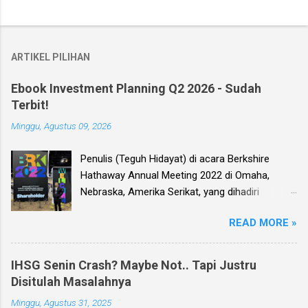
ARTIKEL PILIHAN
Ebook Investment Planning Q2 2026 - Sudah
Terbit!
Minggu, Agustus 09, 2026
Penulis (Teguh Hidayat) di acara Berkshire
Hathaway Annual Meeting 2022 di Omaha,
Nebraska, Amerika Serikat, yang dihadiri
langsung oleh investor legendaris Warren
READ MORE »
Buffett dan mitranya Alm. Charlie Munger. Dear
investor, seperti biasa setiap kuartal alias tiga
bulan sekali, penulis membuat Ebook
IHSG Senin Crash? Maybe Not.. Tapi Justru
Investment Planning (EIP, dengan format PDF)
Disitulah Masalahnya
yang berisi kumpulan analisis fundamental
Minggu, Agustus 31, 2025
saham-saham pilihan di Bursa Efek Indonesia