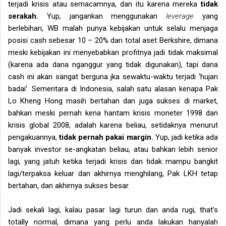
terjadi krisis atau semacamnya, dan itu karena mereka
tidak
serakah.
Yup, jangankan menggunakan
leverage
yang
berlebihan, WB malah punya kebijakan untuk selalu menjaga
posisi cash sebesar 10 – 20% dari total aset Berkshire, dimana
meski kebijakan ini menyebabkan profitnya jadi tidak maksimal
(karena ada dana nganggur yang tidak digunakan), tapi dana
cash ini akan sangat berguna jka sewaktu-waktu terjadi ‘hujan
badai’. Sementara di Indonesia, salah satu alasan kenapa Pak
Lo Kheng Hong masih bertahan dan juga sukses di market,
bahkan meski pernah kena hantam krisis moneter 1998 dan
krisis global 2008, adalah karena beliau,
setidaknya menurut
pengakuannya,
tidak pernah pakai margin.
Yup, jadi ketika ada
banyak investor se-angkatan beliau, atau bahkan lebih senior
lagi, yang jatuh ketika terjadi krisis dan tidak mampu bangkit
lagi/terpaksa keluar dan akhirnya menghilang, Pak LKH tetap
bertahan, dan akhirnya sukses besar.
Jadi sekali lagi, kalau pasar lagi turun dan anda rugi, that’s
totally normal, dimana yang perlu anda lakukan hanyalah