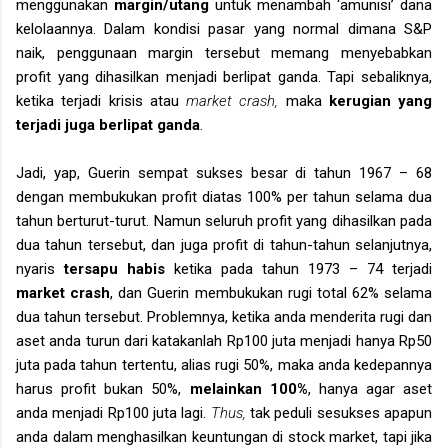
menggunakan
margin/utang
untuk menambah ‘amunisi’ dana
kelolaannya. Dalam kondisi pasar yang normal dimana S&P
naik, penggunaan margin tersebut memang menyebabkan
profit yang dihasilkan menjadi berlipat ganda. Tapi sebaliknya,
ketika terjadi krisis atau
market crash,
maka
kerugian yang
terjadi juga berlipat ganda
.
Jadi, yap, Guerin sempat sukses besar di tahun 1967 – 68
dengan membukukan profit diatas 100% per tahun selama dua
tahun berturut-turut. Namun seluruh profit yang dihasilkan pada
dua tahun tersebut, dan juga profit di tahun-tahun selanjutnya,
nyaris
tersapu habis
ketika pada tahun 1973 – 74 terjadi
market crash
, dan Guerin membukukan rugi total 62% selama
dua tahun tersebut. Problemnya, ketika anda menderita rugi dan
aset anda turun dari katakanlah Rp100 juta menjadi hanya Rp50
juta pada tahun tertentu, alias rugi 50%, maka anda kedepannya
harus profit bukan 50%,
melainkan 100%
, hanya agar aset
anda menjadi Rp100 juta lagi.
Thus,
tak peduli sesukses apapun
anda dalam menghasilkan keuntungan di stock market, tapi jika