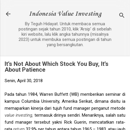
Langsung ke konten utama
Indonesia Value Investing
By Teguh Hidayat. Untuk membaca semua
postingan sejak tahun 2010, klik 'Arsip' di sebelah
kiri website, lalu klik angka tahunnya (misalnya
2023) untuk membuka semua postingan di tahun
yang bersangkutan.
It’s Not About Which Stock You Buy, It’s
About Patience
Senin, April 30, 2018
Pada tahun 1984, Warren Buffett (WB) memberikan seminar di
kampus Columbia University, Amerika Serikat, dimana disitu ia
memaparkan kinerja dari tujuh fund manager penganut metode
value investing,
termasuk dirinya sendiri. Menariknya, salah satu
fund manager tersebut yakni Rick Guerin, mencatatkan rata-
rata
return
32.9% per tahun antara tahun 1965 – 1983, atau jauh