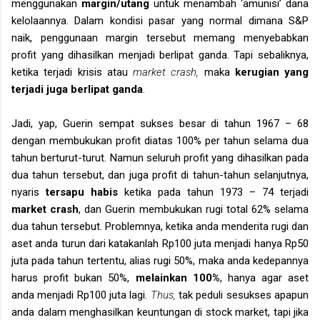
menggunakan
margin/utang
untuk menambah ‘amunisi’ dana
kelolaannya. Dalam kondisi pasar yang normal dimana S&P
naik, penggunaan margin tersebut memang menyebabkan
profit yang dihasilkan menjadi berlipat ganda. Tapi sebaliknya,
ketika terjadi krisis atau
market crash,
maka
kerugian yang
terjadi juga berlipat ganda
.
Jadi, yap, Guerin sempat sukses besar di tahun 1967 – 68
dengan membukukan profit diatas 100% per tahun selama dua
tahun berturut-turut. Namun seluruh profit yang dihasilkan pada
dua tahun tersebut, dan juga profit di tahun-tahun selanjutnya,
nyaris
tersapu habis
ketika pada tahun 1973 – 74 terjadi
market crash
, dan Guerin membukukan rugi total 62% selama
dua tahun tersebut. Problemnya, ketika anda menderita rugi dan
aset anda turun dari katakanlah Rp100 juta menjadi hanya Rp50
juta pada tahun tertentu, alias rugi 50%, maka anda kedepannya
harus profit bukan 50%,
melainkan 100%
, hanya agar aset
anda menjadi Rp100 juta lagi.
Thus,
tak peduli sesukses apapun
anda dalam menghasilkan keuntungan di stock market, tapi jika