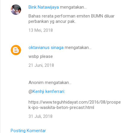
Bink Natawijaya
mengatakan…
Bahas rerata performan emiten BUMN diluar
perbankan yg ancur pak..
13 Mei, 2018
oktavianus sinaga
mengatakan…
wsbp please
21 Juni, 2018
Anonim mengatakan…
@
Kenhji kenferrari
:
https://www.teguhhidayat.com/2016/08/prospe
k-ipo-waskita-beton-precast.html
31 Juli, 2018
Posting Komentar