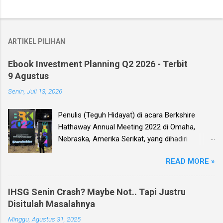
ARTIKEL PILIHAN
Ebook Investment Planning Q2 2026 - Terbit
9 Agustus
Senin, Juli 13, 2026
Penulis (Teguh Hidayat) di acara Berkshire
Hathaway Annual Meeting 2022 di Omaha,
Nebraska, Amerika Serikat, yang dihadiri
langsung oleh investor legendaris Warren
READ MORE »
Buffett dan mitranya Alm. Charlie Munger. Dear
investor, seperti biasa setiap kuartal alias tiga
bulan sekali, penulis membuat Ebook
IHSG Senin Crash? Maybe Not.. Tapi Justru
Investment Planning (EIP, dengan format PDF)
Disitulah Masalahnya
yang berisi kumpulan analisis fundamental
Minggu, Agustus 31, 2025
saham-saham pilihan di Bursa Efek Indonesia