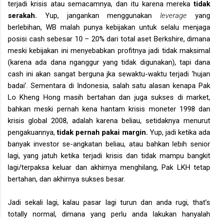
terjadi krisis atau semacamnya, dan itu karena mereka
tidak
serakah.
Yup, jangankan menggunakan
leverage
yang
berlebihan, WB malah punya kebijakan untuk selalu menjaga
posisi cash sebesar 10 – 20% dari total aset Berkshire, dimana
meski kebijakan ini menyebabkan profitnya jadi tidak maksimal
(karena ada dana nganggur yang tidak digunakan), tapi dana
cash ini akan sangat berguna jka sewaktu-waktu terjadi ‘hujan
badai’. Sementara di Indonesia, salah satu alasan kenapa Pak
Lo Kheng Hong masih bertahan dan juga sukses di market,
bahkan meski pernah kena hantam krisis moneter 1998 dan
krisis global 2008, adalah karena beliau,
setidaknya menurut
pengakuannya,
tidak pernah pakai margin.
Yup, jadi ketika ada
banyak investor se-angkatan beliau, atau bahkan lebih senior
lagi, yang jatuh ketika terjadi krisis dan tidak mampu bangkit
lagi/terpaksa keluar dan akhirnya menghilang, Pak LKH tetap
bertahan, dan akhirnya sukses besar.
Jadi sekali lagi, kalau pasar lagi turun dan anda rugi, that’s
totally normal, dimana yang perlu anda lakukan hanyalah