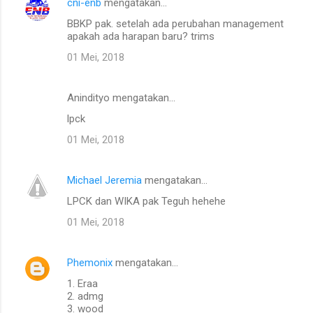
cni-enb
mengatakan…
BBKP pak. setelah ada perubahan management
apakah ada harapan baru? trims
01 Mei, 2018
Anindityo mengatakan…
lpck
01 Mei, 2018
Michael Jeremia
mengatakan…
LPCK dan WIKA pak Teguh hehehe
01 Mei, 2018
Phemonix
mengatakan…
1. Eraa
2. admg
3. wood