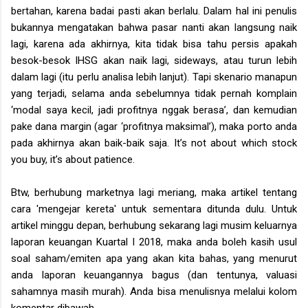
bertahan, karena badai pasti akan berlalu. Dalam hal ini penulis
bukannya mengatakan bahwa pasar nanti akan langsung naik
lagi, karena ada akhirnya, kita tidak bisa tahu persis apakah
besok-besok IHSG akan naik lagi, sideways, atau turun lebih
dalam lagi (itu perlu analisa lebih lanjut). Tapi skenario manapun
yang terjadi, selama anda sebelumnya tidak pernah komplain
‘modal saya kecil, jadi profitnya nggak berasa’, dan kemudian
pake dana margin (agar ‘profitnya maksimal’), maka porto anda
pada akhirnya akan baik-baik saja. It’s not about which stock
you buy, it’s about patience.
Btw, berhubung marketnya lagi meriang,
maka artikel tentang
cara 'mengejar kereta' untuk sementara ditunda dulu. Untuk
artikel minggu depan, berhubung sekarang lagi musim keluarnya
laporan keuangan Kuartal I 2018, maka anda boleh kasih usul
soal saham/emiten apa yang akan kita bahas, yang menurut
anda laporan keuangannya bagus (dan tentunya, valuasi
sahamnya masih murah). Anda bisa menulisnya melalui kolom
komentar dibawah.