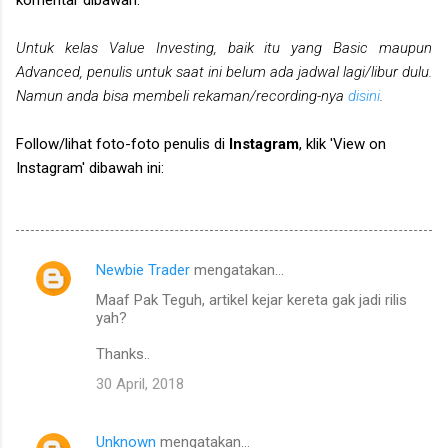
Untuk kelas Value Investing, baik itu yang Basic maupun
Advanced, penulis untuk saat ini belum ada jadwal lagi/libur dulu.
Namun anda bisa membeli rekaman/recording-nya
disini
.
Follow/lihat foto-foto penulis di
Instagram
, klik 'View on
Instagram' dibawah ini:
Newbie Trader
mengatakan…
K
Maaf Pak Teguh, artikel kejar kereta gak jadi rilis
o
yah?
m
Thanks..
e
30 April, 2018
n
t
Unknown
mengatakan…