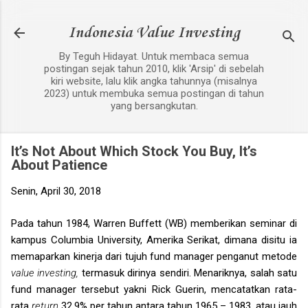
Langsung ke konten utama
Indonesia Value Investing
By Teguh Hidayat. Untuk membaca semua
postingan sejak tahun 2010, klik 'Arsip' di sebelah
kiri website, lalu klik angka tahunnya (misalnya
2023) untuk membuka semua postingan di tahun
yang bersangkutan.
It’s Not About Which Stock You Buy, It’s
About Patience
Senin, April 30, 2018
Pada tahun 1984, Warren Buffett (WB) memberikan seminar di
kampus Columbia University, Amerika Serikat, dimana disitu ia
memaparkan kinerja dari tujuh fund manager penganut metode
value investing,
termasuk dirinya sendiri. Menariknya, salah satu
fund manager tersebut yakni Rick Guerin, mencatatkan rata-
rata
return
32.9% per tahun antara tahun 1965 – 1983, atau jauh