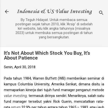
Langsung ke konten utama
Indonesia & US Value Investing
By Teguh Hidayat. Untuk membaca semua
postingan sejak tahun 2010, klik 'Arsip' di sebelah
kiri website, lalu klik angka tahunnya (misalnya
2023) untuk membuka semua postingan di tahun
yang bersangkutan.
It’s Not About Which Stock You Buy, It’s
About Patience
Senin, April 30, 2018
Pada tahun 1984, Warren Buffett (WB) memberikan seminar di
kampus Columbia University, Amerika Serikat, dimana disitu ia
memaparkan kinerja dari tujuh fund manager penganut metode
value investing,
termasuk dirinya sendiri. Menariknya, salah satu
fund manager tersebut yakni Rick Guerin, mencatatkan rata-
rata
return
32.9% per tahun antara tahun 1965 – 1983, atau jauh