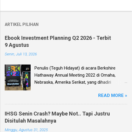
ARTIKEL PILIHAN
Ebook Investment Planning Q2 2026 - Terbit
9 Agustus
Senin, Juli 13, 2026
Penulis (Teguh Hidayat) di acara Berkshire
Hathaway Annual Meeting 2022 di Omaha,
Nebraska, Amerika Serikat, yang dihadiri
langsung oleh investor legendaris Warren
READ MORE »
Buffett dan mitranya Alm. Charlie Munger. Dear
investor, seperti biasa setiap kuartal alias tiga
bulan sekali, penulis membuat Ebook
IHSG Senin Crash? Maybe Not.. Tapi Justru
Investment Planning (EIP, dengan format PDF)
Disitulah Masalahnya
yang berisi kumpulan analisis fundamental
Minggu, Agustus 31, 2025
saham-saham pilihan di Bursa Efek Indonesia