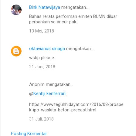
Bink Natawijaya
mengatakan…
Bahas rerata performan emiten BUMN diluar
perbankan yg ancur pak..
13 Mei, 2018
oktavianus sinaga
mengatakan…
wsbp please
21 Juni, 2018
Anonim mengatakan…
@
Kenhji kenferrari
:
https://www.teguhhidayat.com/2016/08/prospe
k-ipo-waskita-beton-precast.html
31 Juli, 2018
Posting Komentar