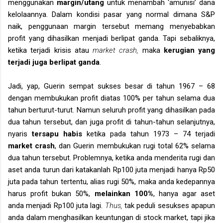
menggunakan
margin/utang
untuk menambah ‘amunisi’ dana
kelolaannya. Dalam kondisi pasar yang normal dimana S&P
naik, penggunaan margin tersebut memang menyebabkan
profit yang dihasilkan menjadi berlipat ganda. Tapi sebaliknya,
ketika terjadi krisis atau
market crash,
maka
kerugian yang
terjadi juga berlipat ganda
.
Jadi, yap, Guerin sempat sukses besar di tahun 1967 – 68
dengan membukukan profit diatas 100% per tahun selama dua
tahun berturut-turut. Namun seluruh profit yang dihasilkan pada
dua tahun tersebut, dan juga profit di tahun-tahun selanjutnya,
nyaris
tersapu habis
ketika pada tahun 1973 – 74 terjadi
market crash
, dan Guerin membukukan rugi total 62% selama
dua tahun tersebut. Problemnya, ketika anda menderita rugi dan
aset anda turun dari katakanlah Rp100 juta menjadi hanya Rp50
juta pada tahun tertentu, alias rugi 50%, maka anda kedepannya
harus profit bukan 50%,
melainkan 100%
, hanya agar aset
anda menjadi Rp100 juta lagi.
Thus,
tak peduli sesukses apapun
anda dalam menghasilkan keuntungan di stock market, tapi jika