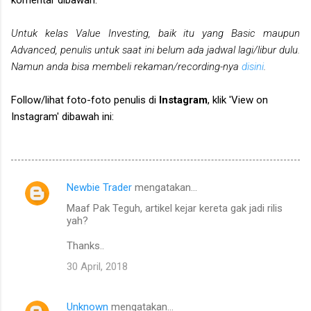
Untuk kelas Value Investing, baik itu yang Basic maupun
Advanced, penulis untuk saat ini belum ada jadwal lagi/libur dulu.
Namun anda bisa membeli rekaman/recording-nya
disini
.
Follow/lihat foto-foto penulis di
Instagram
, klik 'View on
Instagram' dibawah ini:
Newbie Trader
mengatakan…
K
Maaf Pak Teguh, artikel kejar kereta gak jadi rilis
o
yah?
m
Thanks..
e
30 April, 2018
n
t
Unknown
mengatakan…