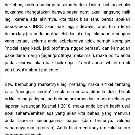
bertahan, karena badai pasti akan berlalu. Dalam hal ini penulis
bukannya mengatakan bahwa pasar nanti akan langsung naik
lagi, karena ada akhirnya, kita tidak bisa tahu persis apakah
besok-besok IHSG akan naik lagi, sideways, atau turun lebih
dalam lagi (itu perlu analisa lebih lanjut). Tapi skenario manapun
yang terjadi, selama anda sebelumnya tidak pernah komplain
‘modal saya kecil, jadi profitnya nggak berasa’, dan kemudian
pake dana margin (agar ‘profitnya maksimal’), maka porto anda
pada akhirnya akan baik-baik saja. It’s not about which stock
you buy, it’s about patience.
Btw, berhubung marketnya lagi meriang,
maka artikel tentang
cara 'mengejar kereta' untuk sementara ditunda dulu. Untuk
artikel minggu depan, berhubung sekarang lagi musim keluarnya
laporan keuangan Kuartal I 2018, maka anda boleh kasih usul
soal saham/emiten apa yang akan kita bahas, yang menurut
anda laporan keuangannya bagus (dan tentunya, valuasi
sahamnya masih murah). Anda bisa menulisnya melalui kolom
komentar dibawah.