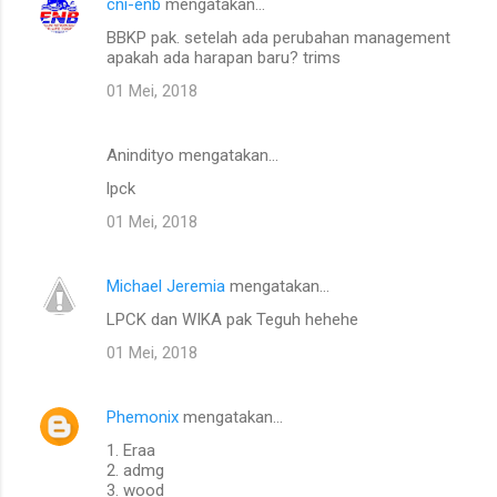
cni-enb
mengatakan…
BBKP pak. setelah ada perubahan management
apakah ada harapan baru? trims
01 Mei, 2018
Anindityo mengatakan…
lpck
01 Mei, 2018
Michael Jeremia
mengatakan…
LPCK dan WIKA pak Teguh hehehe
01 Mei, 2018
Phemonix
mengatakan…
1. Eraa
2. admg
3. wood