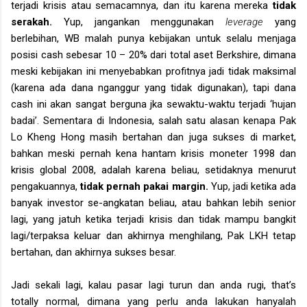
terjadi krisis atau semacamnya, dan itu karena mereka
tidak
serakah.
Yup, jangankan menggunakan
leverage
yang
berlebihan, WB malah punya kebijakan untuk selalu menjaga
posisi cash sebesar 10 – 20% dari total aset Berkshire, dimana
meski kebijakan ini menyebabkan profitnya jadi tidak maksimal
(karena ada dana nganggur yang tidak digunakan), tapi dana
cash ini akan sangat berguna jka sewaktu-waktu terjadi ‘hujan
badai’. Sementara di Indonesia, salah satu alasan kenapa Pak
Lo Kheng Hong masih bertahan dan juga sukses di market,
bahkan meski pernah kena hantam krisis moneter 1998 dan
krisis global 2008, adalah karena beliau,
setidaknya menurut
pengakuannya,
tidak pernah pakai margin.
Yup, jadi ketika ada
banyak investor se-angkatan beliau, atau bahkan lebih senior
lagi, yang jatuh ketika terjadi krisis dan tidak mampu bangkit
lagi/terpaksa keluar dan akhirnya menghilang, Pak LKH tetap
bertahan, dan akhirnya sukses besar.
Jadi sekali lagi, kalau pasar lagi turun dan anda rugi, that’s
totally normal, dimana yang perlu anda lakukan hanyalah