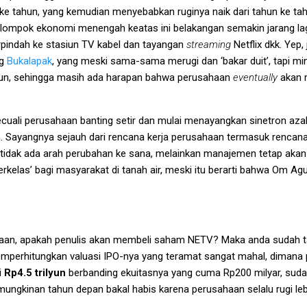
ke tahun, yang kemudian menyebabkan ruginya naik dari tahun ke tahun
elompok ekonomi menengah keatas ini belakangan semakin jarang lag
pindah ke stasiun TV kabel dan tayangan
streaming
Netflix dkk. Yep,
ng
Bukalapak
, yang meski sama-sama merugi dan ‘bakar duit’, tapi min
ahun, sehingga masih ada harapan bahwa perusahaan
eventually
akan 
cuali perusahaan banting setir dan mulai menayangkan sinetron azab
. Sayangnya sejauh dari rencana kerja perusahaan termasuk rencan
 tidak ada arah perubahan ke sana, melainkan manajemen tetap aka
berkelas’ bagi masyarakat di tanah air, meski itu berarti bahwa Om 
yaan, apakah penulis akan membeli saham NETV? Maka anda sudah ta
perhitungkan valuasi IPO-nya yang teramat sangat mahal, dimana
i
Rp4.5 trilyun
berbanding ekuitasnya yang cuma Rp200 milyar, suda
mungkinan tahun depan bakal habis karena perusahaan selalu rugi leb