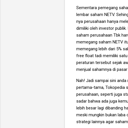
Sementara pemegang saham 
lembar saham NETV. Sehingg
nya perusahaan hanya mele
dimiliki oleh investor publ
saham perusahaan Tbk harus d
memegang saham NETV itu s
memegang lebih dari 5% sah
free float tadi memiliki s
peraturan tersebut sejak a
menjual sahamnya di pasar 
Nah! Jadi sampai sini anda 
pertama-tama, Tokopedia s
perusahaan, seperti juga st
sadar bahwa ada juga kemung
lebih besar lagi dibanding 
meski mungkin bukan laba o
strategi lainnya agar saham