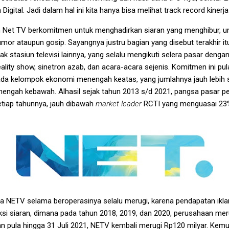
tal. Jadi dalam hal ini kita hanya bisa melihat track record kinerja d
Net TV berkomitmen untuk menghadirkan siaran yang menghibur, uni
or ataupun gosip. Sayangnya justru bagian yang disebut terakhir 
k stasiun televisi lainnya, yang selalu mengikuti selera pasar deng
reality show, sinetron azab, dan acara-acara sejenis. Komitmen ini 
da kelompok ekonomi menengah keatas, yang jumlahnya jauh lebih s
engah kebawah. Alhasil sejak tahun 2013 s/d 2021, pangsa pasar pe
setiap tahunnya, jauh dibawah
market leader
RCTI yang menguasai 23% 
jika NETV selama beroperasinya selalu merugi, karena pendapatan ikl
ksi siaran, dimana pada tahun 2018, 2019, dan 2020, perusahaan me
ian pula hingga 31 Juli 2021, NETV kembali merugi Rp120 milyar. Ke