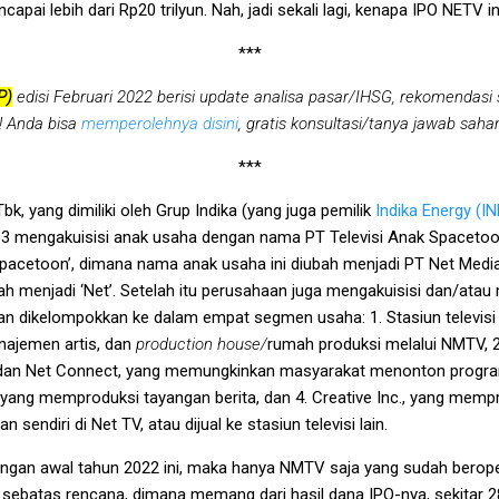
pai lebih dari Rp20 trilyun. Nah, jadi sekali lagi, kenapa IPO NETV i
***
P)
edisi Februari 2022 berisi update analisa pasar/IHSG, rekomendasi
t! Anda bisa
memperolehnya disini
, gratis konsultasi/tanya jawab sa
***
bk, yang dimiliki oleh Grup Indika (yang juga pemilik
Indika Energy (I
3 mengakuisisi anak usaha dengan nama PT Televisi Anak Spaceto
 ‘Spacetoon’, dimana nama anak usaha ini diubah menjadi PT Net Medi
ah menjadi ‘Net’. Setelah itu perusahaan juga mengakuisisi dan/atau
an dikelompokkan ke dalam empat segmen usaha: 1. Stasiun televis
ajemen artis, dan
production house/
rumah produksi melalui NMTV, 2.
e dan Net Connect, yang memungkinkan masyarakat menonton progr
a, yang memproduksi tayangan berita, dan 4. Creative Inc., yang mem
 sendiri di Net TV, atau dijual ke stasiun televisi lain.
gan awal tahun 2022 ini, maka hanya NMTV saja yang sudah beroper
sebatas rencana, dimana memang dari hasil dana IPO-nya, sekitar 