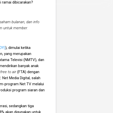
ni ramai dibicarakan?
 saham bulanan, dan info
ham untuk member.
NDY)
), dimulai ketika
on, yang merupakan
atama Televisi (NMTV), dan
 mendirikan banyak anak
i
free to air
(FTA)
dengan
 Net Media Digital, salah
am-program Net TV melalui
produksi program siaran dan
asi, sedangkan tiga
28% akan digunakan untuk