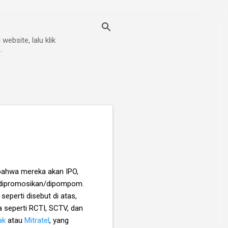
ebsite, lalu klik
.
 bahwa mereka akan IPO,
k dipromosikan/dipompom.
seperti disebut di atas,
a seperti RCTI, SCTV, dan
ak
atau
Mitratel
, yang