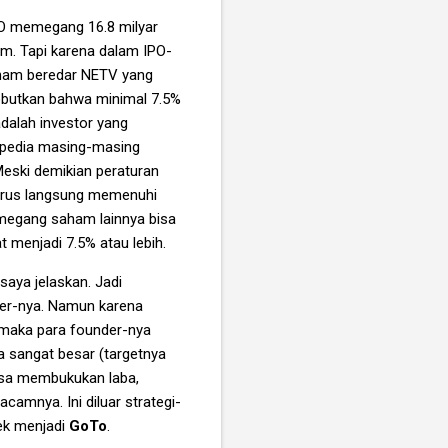
PO memegang 16.8 milyar
m. Tapi karena dalam IPO-
aham beredar NETV yang
butkan bahwa minimal 7.5%
 adalah investor yang
opedia masing-masing
Meski demikian peraturan
harus langsung memenuhi
pemegang saham lainnya bisa
 menjadi 7.5% atau lebih.
saya jelaskan. Jadi
der-nya. Namun karena
, maka para founder-nya
ya sangat besar (targetnya
bisa membukukan laba,
amnya. Ini diluar strategi-
Jek menjadi
GoTo
.