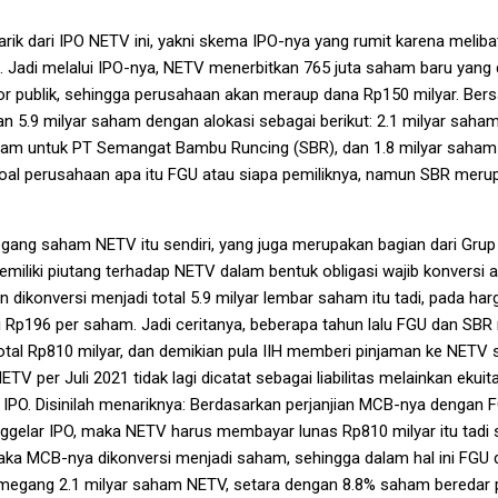
arik dari IPO NETV ini, yakni skema IPO-nya yang rumit karena melib
 Jadi melalui IPO-nya, NETV menerbitkan 765 juta saham baru yang 
r publik, sehingga perusahaan akan meraup dana Rp150 milyar. Ber
n 5.9 milyar saham dengan alokasi sebagai berikut: 2.1 milyar saham
ham untuk PT Semangat Bambu Runcing (SBR), dan 1.8 milyar saham u
il soal perusahaan apa itu FGU atau siapa pemiliknya, namun SBR mer
ang saham NETV itu sendiri, yang juga merupakan bagian dari Grup In
miliki piutang terhadap NETV dalam bentuk obligasi wajib konversi 
 dikonversi menjadi total 5.9 milyar lembar saham itu tadi, pada ha
i Rp196 per saham. Jadi ceritanya, beberapa tahun lalu FGU dan SB
tal Rp810 milyar, dan demikian pula IIH memberi pinjaman ke NETV se
ETV per Juli 2021 tidak lagi dicatat sebagai liabilitas melainkan ekui
IPO. Disinilah menariknya: Berdasarkan perjanjian MCB-nya dengan 
gelar IPO, maka NETV harus membayar lunas Rp810 milyar itu tadi se
maka MCB-nya dikonversi menjadi saham, sehingga dalam hal ini FGU
egang 2.1 milyar saham NETV, setara dengan 8.8% saham beredar 