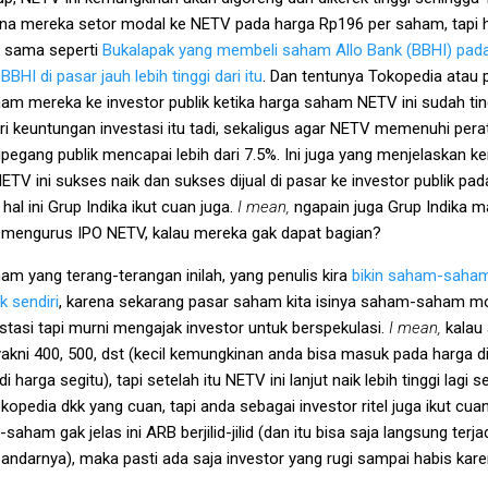
mana mereka setor modal ke NETV pada harga Rp196 per saham, tapi
tu, sama seperti
Bukalapak yang membeli saham Allo Bank (BBHI) pad
HI di pasar jauh lebih tinggi dari itu
. Dan tentunya Tokopedia atau
am mereka ke investor publik ketika harga saham NETV ini sudah tin
i keuntungan investasi itu tadi, sekaligus agar NETV memenuhi perat
egang publik mencapai lebih dari 7.5%. Ini juga yang menjelaskan 
V ini sukses naik dan sukses dijual di pasar ke investor publik pad
al ini Grup Indika ikut cuan juga.
I mean,
ngapain juga Grup Indika m
h mengurus IPO NETV, kalau mereka gak dapat bagian?
am yang terang-terangan inilah, yang penulis kira
bikin saham-saham 
 sendiri
, karena sekarang pasar saham kita isinya saham-saham mo
estasi tapi murni mengajak investor untuk berspekulasi.
I mean,
kalau
yakni 400, 500, dst (kecil kemungkinan anda bisa masuk pada harga d
di harga segitu), tapi setelah itu NETV ini lanjut naik lebih tinggi lagi
pedia dkk yang cuan, tapi anda sebagai investor ritel juga ikut cuan 
saham gak jelas ini ARB berjilid-jilid (dan itu bisa saja langsung te
andarnya), maka pasti ada saja investor yang rugi sampai habis kare