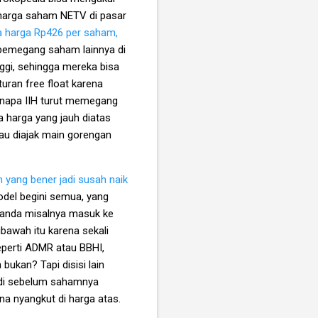
 harga saham NETV di pasar
a harga Rp426 per saham,
 pemegang saham lainnya di
ggi, sehingga mereka bisa
uran free float karena
kenapa IIH turut memegang
a harga yang jauh diatas
au diajak main gorengan
yang bener jadi susah naik
del begini semua, yang
 anda misalnya masuk ke
ibawah itu karena sekali
 seperti ADMR atau BBHI,
bukan? Tapi disisi lain
rjadi sebelum sahamnya
na nyangkut di harga atas.