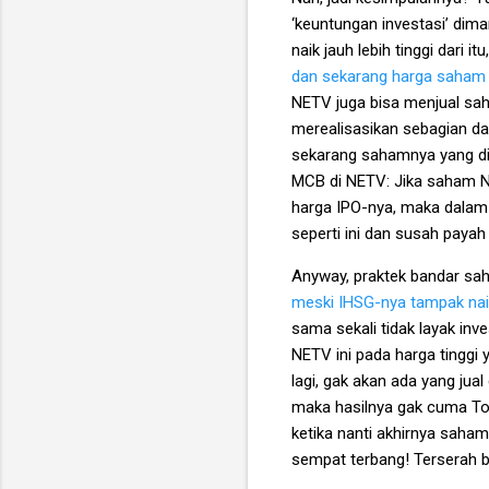
‘keuntungan investasi’ di
naik jauh lebih tinggi dari i
dan sekarang harga saham BB
NETV juga bisa menjual sah
merealisasikan sebagian dar
sekarang sahamnya yang dip
MCB di NETV: Jika saham NET
harga IPO-nya, maka dalam h
seperti ini dan susah paya
Anyway, praktek bandar sah
meski IHSG-nya tampak naik
sama sekali tidak layak inv
NETV ini pada harga tinggi 
lagi, gak akan ada yang jual 
maka hasilnya gak cuma Toko
ketika nanti akhirnya saham-
sempat terbang! Terserah b