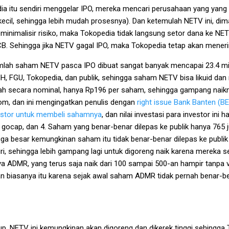
a itu sendiri menggelar IPO, mereka mencari perusahaan yang yang a
h kecil, sehingga lebih mudah prosesnya). Dan ketemulah NETV ini, d
eminimalisir risiko, maka Tokopedia tidak langsung setor dana ke N
B. Sehingga jika NETV gagal IPO, maka Tokopedia tetap akan mener
mlah saham NETV pasca IPO dibuat sangat banyak mencapai 23.4 mil
IH, FGU, Tokopedia, dan publik, sehingga saham NETV bisa likuid dan
ah secara nominal, hanya Rp196 per saham, sehingga gampang naik
m, dan ini mengingatkan penulis dengan
right issue Bank Banten (B
vestor untuk membeli sahamnya
, dan nilai investasi para investor ini
gocap, dan 4. Saham yang benar-benar dilepas ke publik hanya 765 j
gga besar kemungkinan saham itu tidak benar-benar dilepas ke publik
, sehingga lebih gampang lagi untuk digoreng naik karena mereka s
nya ADMR, yang terus saja naik dari 100 sampai 500-an hampir tanpa
an biasanya itu karena sejak awal saham ADMR tidak pernah benar-ben
up, NETV ini kemungkinan akan digoreng dan dikerek tinggi sehingga