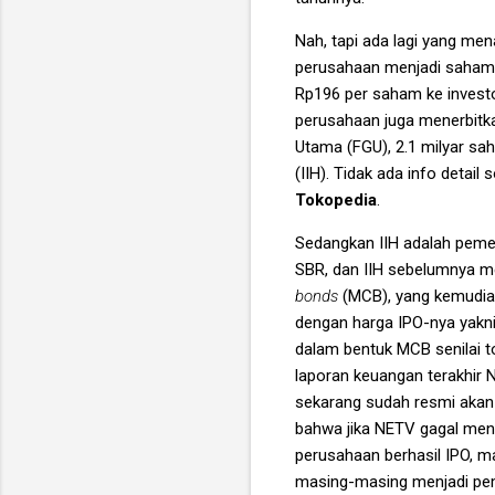
Nah, tapi ada lagi yang men
perusahaan menjadi saham.
Rp196 per saham ke investo
perusahaan juga menerbitka
Utama (FGU), 2.1 milyar sa
(IIH). Tidak ada info deta
Tokopedia
.
Sedangkan IIH adalah pemeg
SBR, dan IIH sebelumnya me
bonds
(MCB), yang kemudian
dengan harga IPO-nya yakn
dalam bentuk MCB senilai to
laporan keuangan terakhir N
sekarang sudah resmi akan 
bahwa jika NETV gagal meng
perusahaan berhasil IPO, 
masing-masing menjadi pem