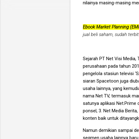
nilainya masing-masing menca
Ebook Market Planning (EM
jual beli saham, sudah terbi
Sejarah PT Net Visi Media, T
perusahaan pada tahun 201
pengelola stasiun televisi
siaran Spacetoon juga diub
usaha lainnya, yang kemudi
nama Net TV, termasuk man
satunya aplikasi Net.Prim
ponsel, 3. Net Media Berit
konten baik untuk ditayangkan
Namun demikian sampai den
segmen usaha lainnya baru 