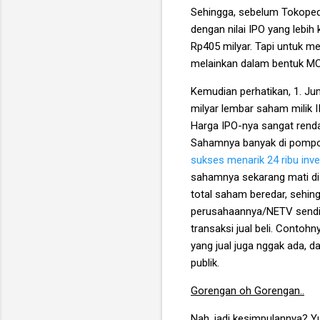
Sehingga, sebelum Tokopedi
dengan nilai IPO yang lebi
Rp405 milyar. Tapi untuk m
melainkan dalam bentuk MC
Kemudian perhatikan, 1. Ju
milyar lembar saham milik I
Harga IPO-nya sangat rend
Sahamnya banyak di pompo
sukses menarik 24 ribu in
sahamnya sekarang mati di 
total saham beredar, sehin
perusahaannya/NETV sendiri
transaksi jual beli. Contoh
yang jual juga nggak ada, d
publik.
Gorengan oh Gorengan..
Nah, jadi kesimpulannya? Y