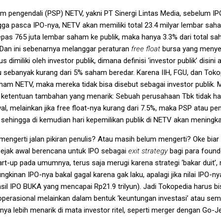
pengendali (PSP) NETV, yakni PT Sinergi Lintas Media, sebelum I
a pasca IPO-nya, NETV akan memiliki total 23.4 milyar lembar saha
pas 765 juta lembar saham ke publik, maka hanya 3.3% dari total s
ik. Dan ini sebenarnya melanggar peraturan
free float
bursa yang menye
imiliki oleh investor publik, dimana definisi ‘investor publik’ disini
ebanyak kurang dari 5% saham beredar. Karena IIH, FGU, dan Tok
am NETV, maka mereka tidak bisa disebut sebagai investor publik. 
atu ketentuan tambahan yang menarik: Sebuah perusahaan Tbk tidak 
wal, melainkan jika free float-nya kurang dari 7.5%, maka PSP atau 
sehingga di kemudian hari kepemilikan publik di NETV akan meningkat
mengerti jalan pikiran penulis? Atau masih belum mengerti? Oke biar 
ejak awal berencana untuk IPO sebagai
exit strategy
bagi para foun
art-up pada umumnya, terus saja merugi karena strategi ‘bakar duit’
kinan IPO-nya bakal gagal karena gak laku, apalagi jika nilai IPO-n
hasil IPO BUKA yang mencapai Rp21.9 trilyun). Jadi Tokopedia harus 
perasional melainkan dalam bentuk ‘keuntungan investasi’ atau semac
nya lebih menarik di mata investor ritel, seperti merger dengan Go-