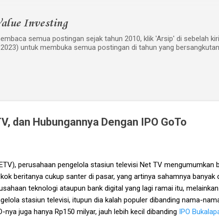
Langsung ke konten utama
alue Investing
mbaca semua postingan sejak tahun 2010, klik 'Arsip' di sebelah kiri w
 2023) untuk membuka semua postingan di tahun yang bersangkutan
TV, dan Hubungannya Dengan IPO GoTo
(NETV), perusahaan pengelola stasiun televisi Net TV mengumumkan
 kok beritanya cukup santer di pasar, yang artinya sahamnya banya
sahaan teknologi ataupun bank digital yang lagi ramai itu, melainkan 
lola stasiun televisi, itupun dia kalah populer dibanding nama-nam
O-nya juga hanya Rp150 milyar, jauh lebih kecil dibanding
IPO Bukalap