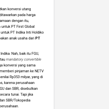
atkan konversi utang
ditawarkan pada harga
samaan dengan itu,
 untuk PT First Global
ntuk PT Indika Inti Holdiko
upakan anak usaha dari
PT
dika. Nah, baik itu FGU,
atau
mandatory convertible
rga konversi yang sama
R memberi pinjaman ke NETV
nilai Rp353 milyar, yang di
tas, karena perusahaan
FGU dan SBR, disebutkan
cara tunai. Tapi jika
 dan SBR/Tokopedia
perusahaan.