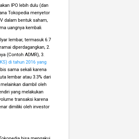
kan IPO lebih dulu (dan
imana Tokopedia menyetor
ETV dalam bentuk saham,
ima uangnya kembali.
yar lembar, termasuk 6.7
 ramai diperdagangkan, 2.
nya (Contoh ADMR), 3.
EKS) di tahun 2016 yang
 habis sama sekali karena
uta lembar atau 3.3% dari
 melainkan diambil oleh
endiri yang melakukan
 volume transaksi karena
ar dimiliki oleh investor
 Tokopedia bisa mengakui